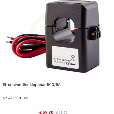
Stromwandler klappbar 500/5A
Artikel Nr.: CT-500-5
Verkaufspreis:
€ 59,90
Regulärer Preis:
€ 69,00