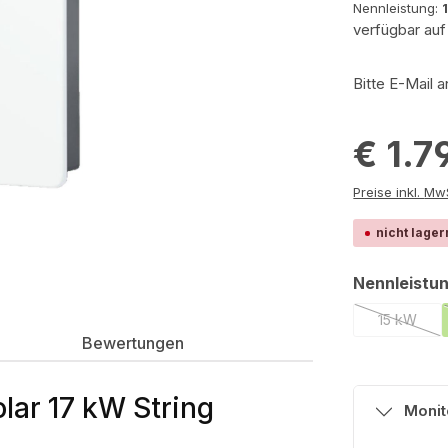
Nennleistung:
verfügbar auf
Bitte E-Mail 
€ 1.7
Preis
nicht lager
Nennleistu
15 kW
(Diese Op
Bewertungen
lar 17 kW String
Monit