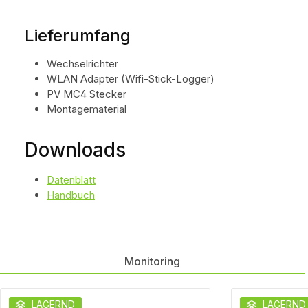
Lieferumfang
Wechselrichter
WLAN Adapter (Wifi-Stick-Logger)
PV MC4 Stecker
Montagematerial
Downloads
Datenblatt
Handbuch
Monitoring
Produktgalerie überspringen
LAGERND
LAGERND