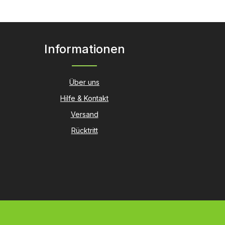
en um die Anzahl zu erhöhen oder zu r
oder benutze die Schaltflächen um die
Informationen
Über uns
Hilfe & Kontakt
Versand
Rücktritt