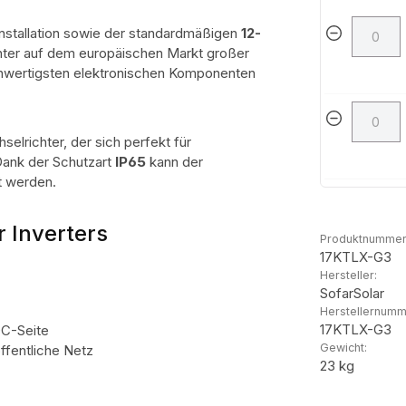
 Installation sowie der standardmäßigen
12-
chter auf dem europäischen Markt großer
ochwertigsten elektronischen Komponenten
elrichter, der sich perfekt für
Dank der Schutzart
IP65
kann der
t werden.
 Inverters
Produktnummer
17KTLX-G3
Hersteller:
SofarSolar
Herstellernumm
17KTLX-G3
DC-Seite
Gewicht:
ffentliche Netz
23 kg