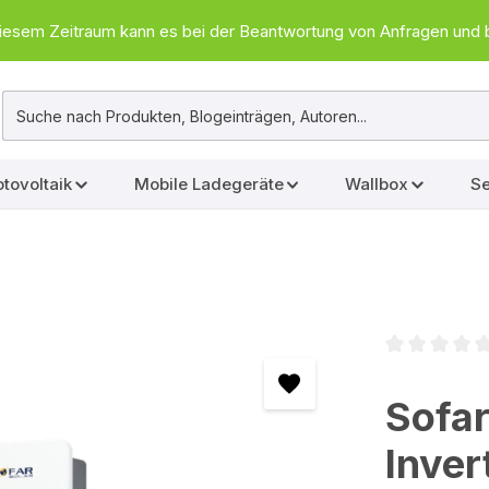
In diesem Zeitraum kann es bei der Beantwortung von Anfragen u
tovoltaik
Mobile Ladegeräte
Wallbox
Se
Durchschnittl
Sofar
Inver