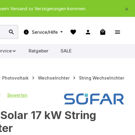
nd beim Versand zu Verzögerungen kommen.
Warenkorb ent
Service/Hilfe
rvice
Ratgeber
SALE
Photovoltaik
Wechselrichter
String Wechselrichter
Bewerten
iche Bewertung von 0 von 5 Sternen
Solar 17 kW String
ter