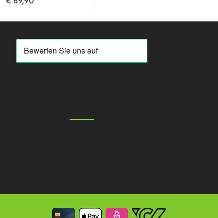
€ 69,90
 Wert ein oder benutze die Schaltfläch
 Anzahl: Gib den gewünschten Wert ein 