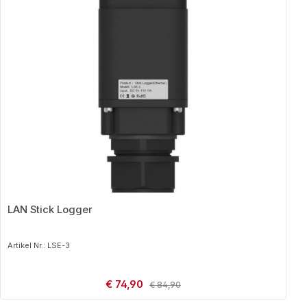
LAN Stick Logger
Artikel Nr.: LSE-3
Verkaufspreis:
€ 74,90
Regulärer Preis:
€ 84,90