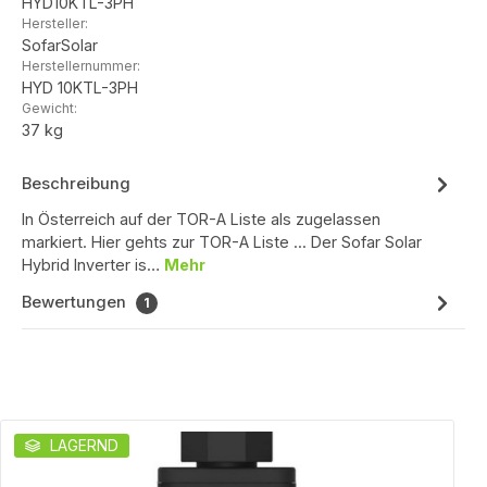
HYD10KTL-3PH
Hersteller:
SofarSolar
Herstellernummer:
HYD 10KTL-3PH
Gewicht:
37 kg
Beschreibung
In Österreich auf der TOR-A Liste als zugelassen
markiert. Hier gehts zur TOR-A Liste ... Der Sofar Solar
Hybrid Inverter is…
Mehr
Bewertungen
1
Produktgalerie überspringen
LAGERND