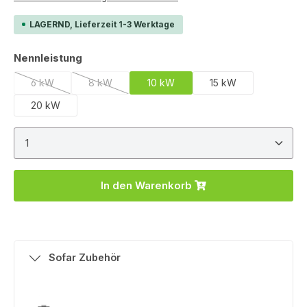
LAGERND, Lieferzeit 1-3 Werktage
auswählen
Nennleistung
6 kW
8 kW
10 kW
15 kW
(Diese Option ist zurzeit nicht verfügbar.)
(Diese Option ist zurzeit nicht verfügbar.)
20 kW
Produkt Anzahl: Gib den gewünschten Wert ein ode
In den Warenkorb
Sofar Zubehör