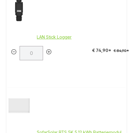
LAN Stick Logger
€ 74,90*
€ 84,90*
SofarSolar BTS 5K 5.12 kWh Batteriemodul