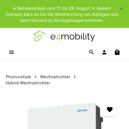
Zum Hauptinhalt springen
☀️ Betriebsurlaub vom 17. bis 28. August: In diesem
Zeitraum kann es bei der Beantwortung von Anfragen und
beim Versand zu Verzögerungen kommen.
Waren
Photovoltaik
Wechselrichter
Hybrid Wechselrichter
Bildergalerie überspringen