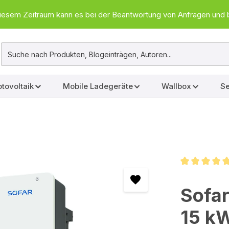
In diesem Zeitraum kann es bei der Beantwortung von Anfragen u
tovoltaik
Mobile Ladegeräte
Wallbox
Se
Durchschnittl
Sofa
15 k