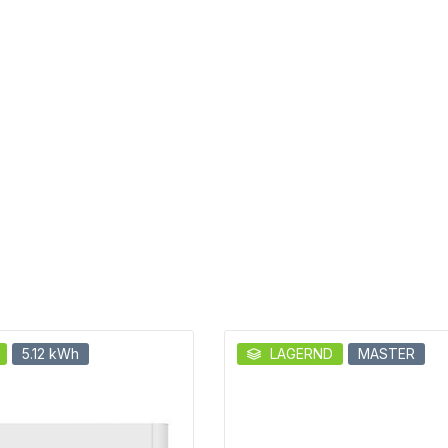
5.12 kWh
LAGERND
MASTER