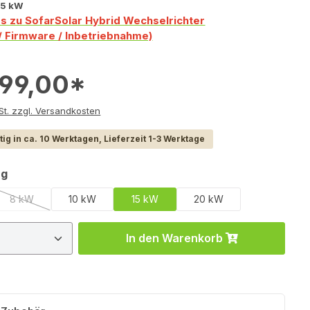
15 kW
os zu SofarSolar Hybrid Wechselrichter
n / Firmware / Inbetriebnahme)
099,00*
e inkl. MwSt. zzgl. Versandkosten
ig in ca. 10 Werktagen, Lieferzeit 1-3 Werktage
auswählen
ng
8 kW
10 kW
15 kW
20 kW
tion ist zurzeit nicht verfügbar.)
(Diese Option ist zurzeit nicht verfügbar.)
 Anzahl: Gib den gewünschten Wert ein 
In den Warenkorb