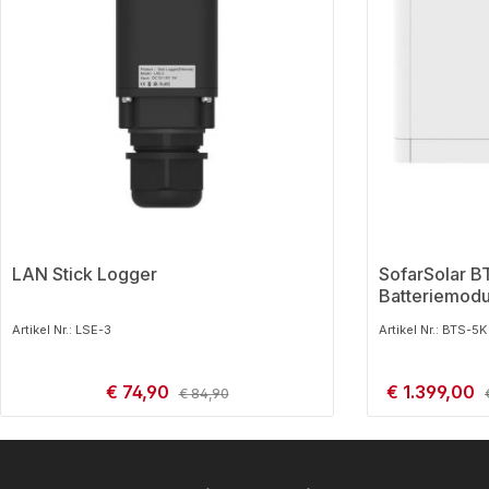
LAN Stick Logger
SofarSolar B
Batteriemodu
Artikel Nr.: LSE-3
Artikel Nr.: BTS-5K
Verkaufspreis:
€ 74,90
Verkaufspreis:
€ 1.399,00
Regulärer Preis:
€ 84,90
Produkt Anzahl: Gib den gewünschten
Produkt