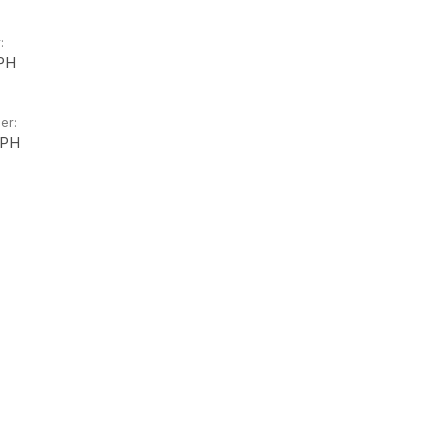
:
PH
er:
3PH