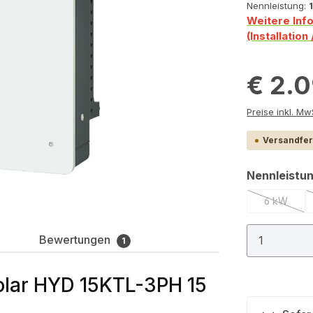
Nennleistung:
Weitere Inf
(Installatio
€ 2.
Preis
Versandfert
Nennleistu
6 kW
(Diese Op
Produkt
Bewertungen
1
olar HYD 15KTL-3PH 15