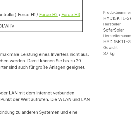
Produktnummer
troller) Force H1 /
Force H2
/
Force H3
HYD15KTL-3
Hersteller:
K3LV/HV
SofarSolar
Herstellernumm
HYD 15KTL-
Gewicht:
37 kg
maximale Leistung eines Inverters nicht aus.
rieben werden. Damit können Sie bis zu 20
rter sind auch für große Anlagen geeignet.
oder LAN mit dem Internet verbunden
m Punkt der Welt aufrufen. Die WLAN und LAN
rbindung zu anderen Systemen und eine