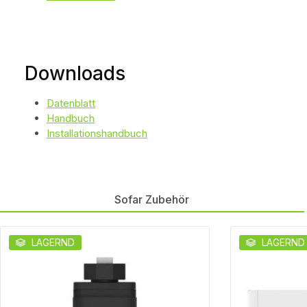
Downloads
Datenblatt
Handbuch
Installationshandbuch
Sofar Zubehör
Produktgalerie überspringen
LAGERND
LAGERND