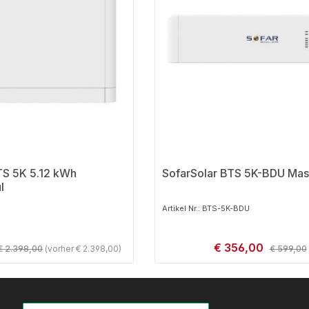
TS 5K 5.12 kWh
SofarSolar BTS 5K-BDU Mas
l
Artikel Nr.: BTS-5K-BDU
Verkaufspreis:
€ 356,00
Regulärer Preis:
Regulärer
€ 2.398,00
(vorher € 2.398,00)
€ 599,00
 Wert ein oder benutze die Schaltfläch
 Anzahl: Gib den gewünschten Wert ein 
Produkt Anzahl: G