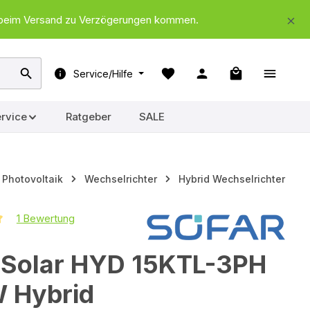
nd beim Versand zu Verzögerungen kommen.
Warenkorb ent
Service/Hilfe
rvice
Ratgeber
SALE
Photovoltaik
Wechselrichter
Hybrid Wechselrichter
1 Bewertung
iche Bewertung von 5 von 5 Sternen
rSolar HYD 15KTL-3PH
W Hybrid