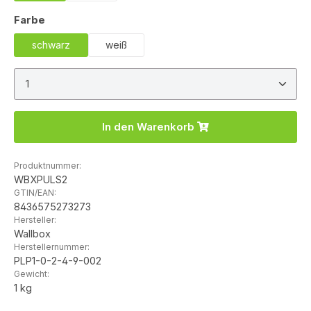
auswählen
Farbe
schwarz
weiß
Produkt Anzahl: Gib den gewünschten Wert ein ode
In den Warenkorb
Produktnummer:
WBXPULS2
GTIN/EAN:
8436575273273
Hersteller:
Wallbox
Herstellernummer:
PLP1-0-2-4-9-002
Gewicht:
1 kg