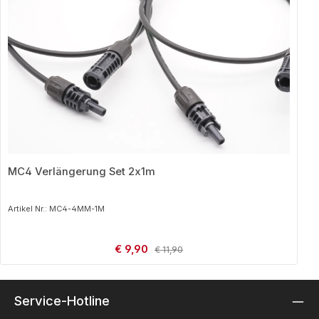
MC4 Verlängerung Set 2x1m
Artikel Nr.: MC4-4MM-1M
Verkaufspreis:
€ 9,90
Regulärer Preis:
€ 11,90
Service-Hotline