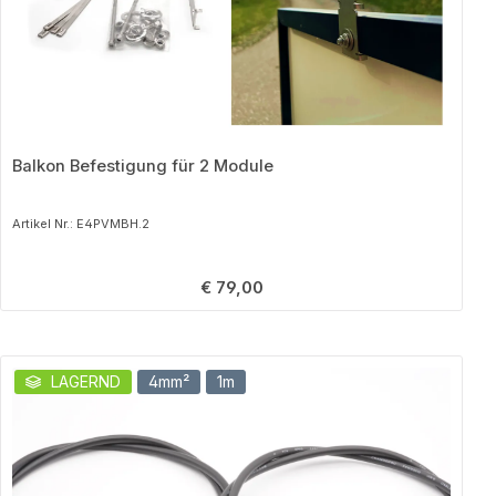
Balkon Befestigung für 2 Module
Artikel Nr.: E4PVMBH.2
Regulärer Preis:
€ 79,00
Produktgalerie überspringen
LAGERND
4mm²
1m