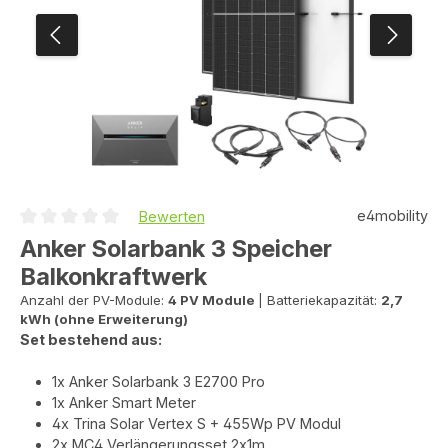
e4mobility
Bewerten
Durchschnittliche Bewertung von 0 von 5 Sternen
Anker Solarbank 3 Speicher
Balkonkraftwerk
Anzahl der PV-Module:
4 PV Module
|
Batteriekapazität:
2,7
kWh (ohne Erweiterung)
Set bestehend aus:
1x Anker Solarbank 3 E2700 Pro
1x Anker Smart Meter
4x Trina Solar Vertex S + 455Wp PV Modul
2x MC4 Verlängerungsset 2x1m