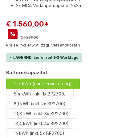
2x MC4 Verlängerungsset 2x2m
€ 1.560,00*
%
Regulärer Preis:
€ 1.899,00
Preise inkl. MwSt. zzgl. Versandkosten
LAGERND, Lieferzeit 1-3 Werktage
auswählen
Batteriekapazität
2,7 kWh (ohne Erweiterung)
5,4 kWh (inkl. 1x BP2700)
8,1 kWh (inkl. 2x BP2700)
10,8 kWh (inkl. 3x BP2700)
13,4 kWh (inkl. 4x BP2700)
16 kWh (inkl. 5x BP2700)