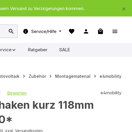
nd beim Versand zu Verzögerungen kommen.
Warenkorb ent
Service/Hilfe
rvice
Ratgeber
SALE
tovoltaik
Zubehör
Montagematerial
e4mobility
e4mobility
Bewerten
iche Bewertung von 0 von 5 Sternen
haken kurz 118mm
90*
e inkl. MwSt. zzgl. Versandkosten