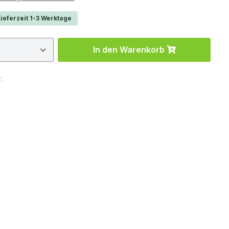
ieferzeit 1-3 Werktage
 Anzahl: Gib den gewünschten Wert ein 
In den Warenkorb
: