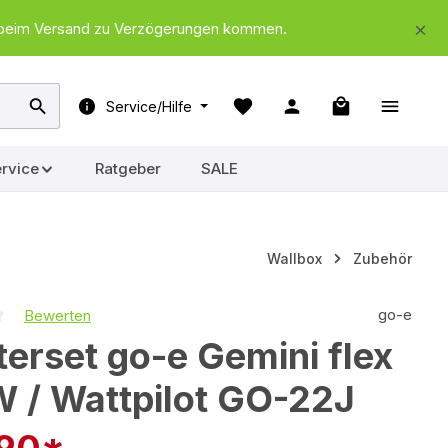
nd beim Versand zu Verzögerungen kommen.
Warenkorb ent
Service/Hilfe
rvice
Ratgeber
SALE
Wallbox
Zubehör
go-e
Bewerten
iche Bewertung von 0 von 5 Sternen
erset go-e Gemini flex
 / Wattpilot GO-22J
,90*