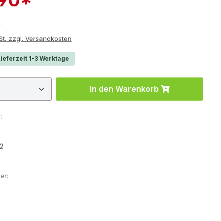
r Preis:
0
e inkl. MwSt. zzgl. Versandkosten
ieferzeit 1-3 Werktage
 Anzahl: Gib den gewünschten Wert ein 
In den Warenkorb
:
2
er: