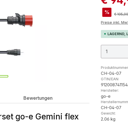
%
Reguläre
€ 105,0
Preis
LAGERND, L
Produkt
Produktnummer
CH-04-07
GTIN/EAN:
912008741154
Hersteller:
go-e
Bewertungen
Herstellernumm
CH-04-07
Gewicht:
set go-e Gemini flex
2.06 kg