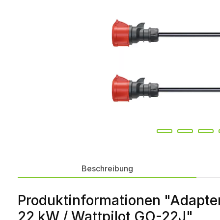
Beschreibung
Produktinformationen "Adapter
22 kW / Wattpilot GO-22J"