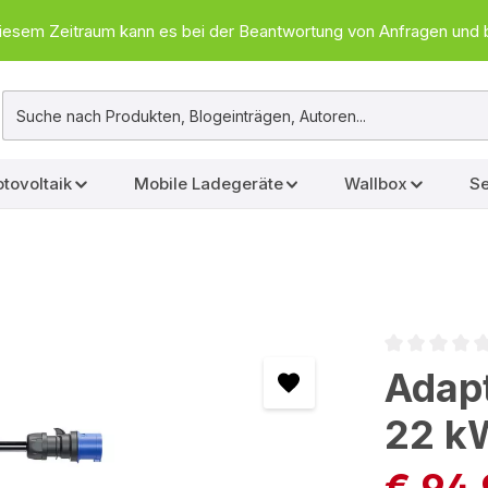
In diesem Zeitraum kann es bei der Beantwortung von Anfragen u
tovoltaik
Mobile Ladegeräte
Wallbox
Se
Durchschnittl
Adapt
22 kW
€ 94