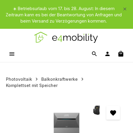
Zum Hauptinhalt springen
☀️ Betriebsurlaub vom 17. bis 28. August: In diesem
Zeitraum kann es bei der Beantwortung von Anfragen und
beim Versand zu Verzögerungen kommen.
Waren
Photovoltaik
Balkonkraftwerke
Komplettset mit Speicher
Bildergalerie überspringen