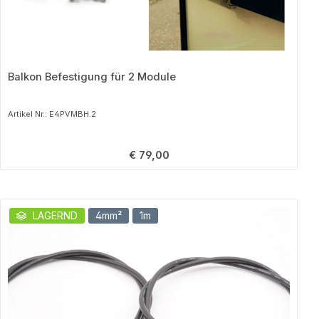
Balkon Befestigung für 2 Module
Artikel Nr.: E4PVMBH.2
Regulärer Preis:
€ 79,00
Produktgalerie überspringen
LAGERND
4mm²
1m