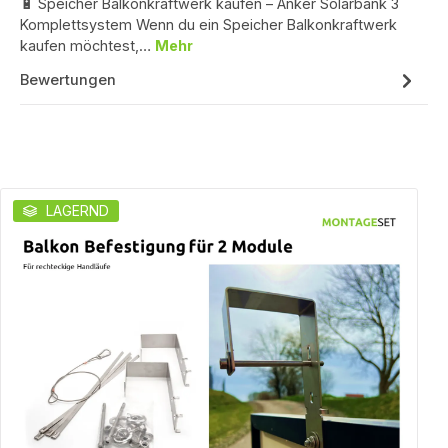
🔋 Speicher Balkonkraftwerk kaufen – Anker Solarbank 3
Komplettsystem Wenn du ein Speicher Balkonkraftwerk
kaufen möchtest,…
Mehr
Bewertungen
Produktgalerie überspringen
LAGERND