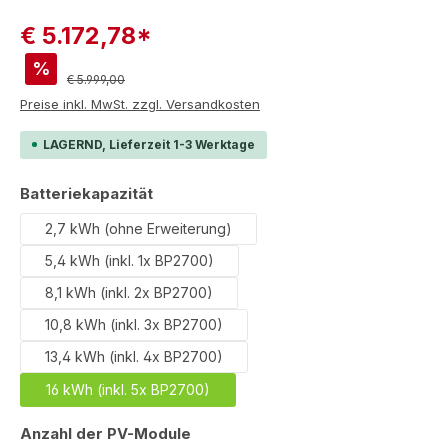
€ 5.172,78*
%
Regulärer Preis:
€ 5.999,00
Preise inkl. MwSt. zzgl. Versandkosten
LAGERND, Lieferzeit 1-3 Werktage
auswählen
Batteriekapazität
2,7 kWh (ohne Erweiterung)
5,4 kWh (inkl. 1x BP2700)
8,1 kWh (inkl. 2x BP2700)
10,8 kWh (inkl. 3x BP2700)
13,4 kWh (inkl. 4x BP2700)
16 kWh (inkl. 5x BP2700)
auswählen
Anzahl der PV-Module