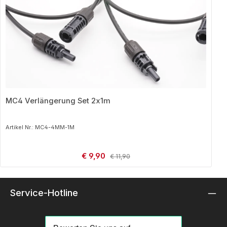
MC4 Verlängerung Set 2x1m
Artikel Nr.: MC4-4MM-1M
Verkaufspreis:
€ 9,90
Regulärer Preis:
€ 11,90
Service-Hotline