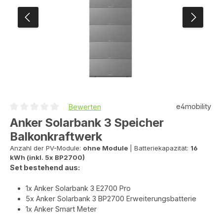
e4mobility
Bewerten
Durchschnittliche Bewertung von 0 von 5 Sternen
Anker Solarbank 3 Speicher
Balkonkraftwerk
Anzahl der PV-Module:
ohne Module
|
Batteriekapazität:
16
kWh (inkl. 5x BP2700)
Set bestehend aus:
1x Anker Solarbank 3 E2700 Pro
5x Anker Solarbank 3 BP2700 Erweiterungsbatterie
1x Anker Smart Meter