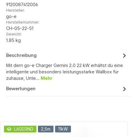
9120087412006
Hersteller:
go-e
Herstellernummer:
CH-05-22-51
Gewicht:
1.85 kg
Beschreibung
Mit dem go-e Charger Gemini 2.0 22 kW erhältst du eine
intelligente und besonders leistungsstarke Wallbox für
zuhause, Unte…
Mehr
Bewertungen
Produktgalerie überspringen
LAGERND
2,5m
11kW