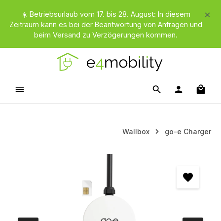
Zum Hauptinhalt springen
☀️ Betriebsurlaub vom 17. bis 28. August: In diesem
Zeitraum kann es bei der Beantwortung von Anfragen und
beim Versand zu Verzögerungen kommen.
Waren
Wallbox
go-e Charger
Bildergalerie überspringen