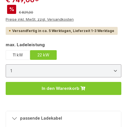
%
Regulärer Preis:
€ 829,00
Preise inkl. MwSt. zzgl. Versandkosten
Versandfertig in ca. 5 Werktagen, Lieferzeit 1-3 Werktage
auswählen
max. Ladeleistung
11 kW
22 kW
Produkt Anzahl: Gib den gewünschten Wert ein ode
In den Warenkorb
passende Ladekabel