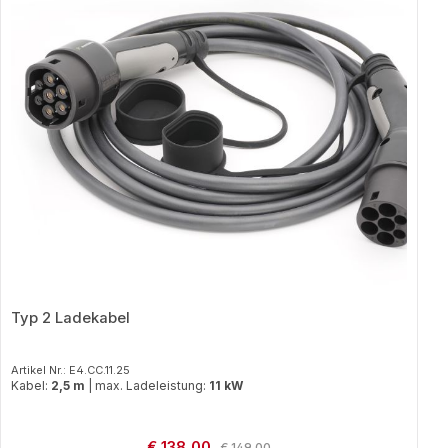
Typ 2 Ladekabel
Artikel Nr.: E4.CC.11.25
Kabel:
2,5 m
|
max. Ladeleistung:
11 kW
Verkaufspreis:
€ 138,00
Regulärer Preis:
€ 149,00