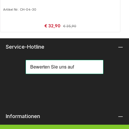
Artikel Nr.: CH-04-30
Verkaufspreis:
€ 32,90
Regulärer Preis:
€ 35,90
Service-Hotline
Informationen