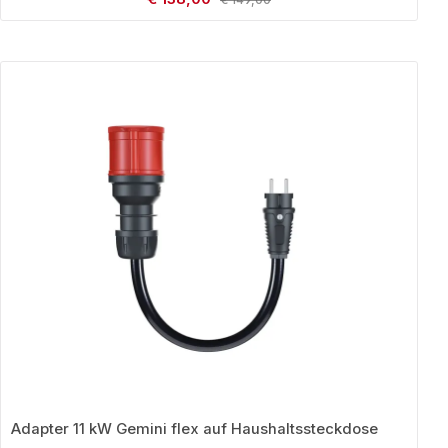
Produktgalerie überspringen
Adapter 11 kW Gemini flex auf Haushaltssteckdose