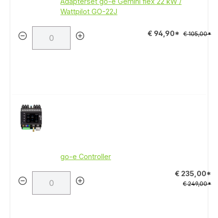
Adapterset go-e Gemini flex 22 kW /
Wattpilot GO-22J
€ 94,90*
€ 105,00*
go-e Controller
€ 235,00*
€ 249,00*