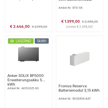
Artikel Nr.: BTS-5K
Verkaufspreis:
€ 1.399,00
Regulärer Preis:
€ 2.398,00
Verkaufspreis:
€ 2.446,00
Regulärer Preis:
€ 2.999,00
(vorher € 2.398,00)
LAGERND
5kWh
Anker SOLIX BP5000
Erweiterungsakku 5
kWh
Fronius Reserva
Artikel Nr.: AE1033Z1-85
Batteriemodul 3,15 kWh
Artikel Nr.: RESERVA.BAT