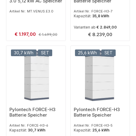
3.0 5,12 kW AC Speicher
Batterie Speicher
Artikel Nr.: MT.VENUS.E3.0
Artikel Nr.: FORCE-H3-7
Kapazität:
35,8 kWh
Varianten ab
€ 2.849,00
Verkaufspreis:
€ 1.197,00
Regulärer Preis:
Regulärer Preis:
€ 8.239,00
€ 1.499,00
30,7 kWh
SET
25,6 kWh
SET
Pylontech FORCE-H3
Pylontech FORCE-H3
Batterie Speicher
Batterie Speicher
Artikel Nr.: FORCE-H3-6
Artikel Nr.: FORCE-H3-5
Kapazität:
30,7 kWh
Kapazität:
25,6 kWh