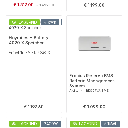
Verkaufspreis:
€ 1.317,00
Regulärer Preis:
Regulärer Preis:
€ 1.199,00
€ 1.499,00
LAGERND
4 kWh
PV Eingang
Hoymiles HiBattery
4020 X Speicher
Artikel Nr.: HM.HB-4020-X
Fronius Reserva BMS
Batterie Management
System
Artikel Nr.: RESERVA.BMS
Regulärer Preis:
Regulärer Preis:
€ 1.197,60
€ 1.099,00
LAGERND
2400W
2,4 kWh
LAGERND
5,1kWh