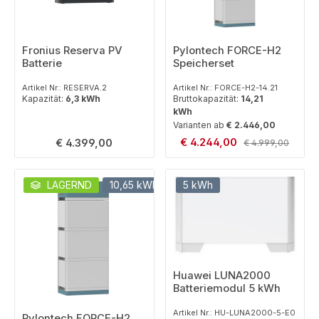
Fronius Reserva PV
Pylontech FORCE-H2
Batterie
Speicherset
Artikel Nr.: RESERVA.2
Artikel Nr.: FORCE-H2-14.21
Kapazität:
6,3 kWh
Bruttokapazität:
14,21
kWh
Varianten ab
€ 2.446,00
Verkaufspreis:
Regulärer Preis:
€ 4.244,00
Regulärer Preis:
€ 4.399,00
€ 4.999,00
LAGERND
10,65 kWh
SET
5 kWh
Huawei LUNA2000
Batteriemodul 5 kWh
Artikel Nr.: HU-LUNA2000-5-E0
Pylontech FORCE-H2