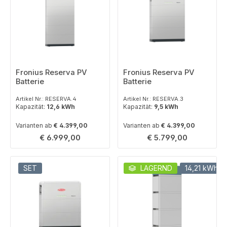
Fronius Reserva PV
Fronius Reserva PV
Batterie
Batterie
Artikel Nr.: RESERVA.4
Artikel Nr.: RESERVA.3
Kapazität:
12,6 kWh
Kapazität:
9,5 kWh
Varianten ab
€ 4.399,00
Varianten ab
€ 4.399,00
Regulärer Preis:
Regulärer Preis:
€ 6.999,00
€ 5.799,00
SET
LAGERND
14,21 kWh