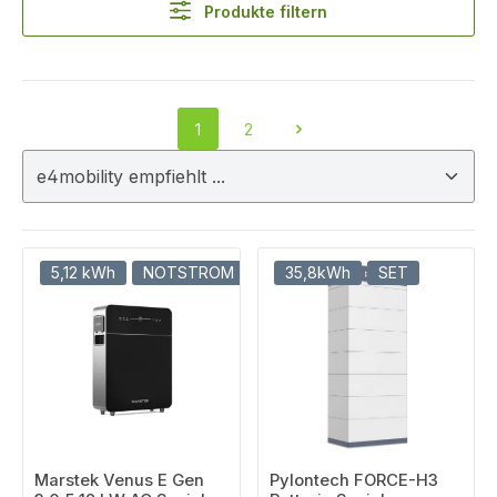
Produkte filtern
1
2
Seite
Seite
5,12 kWh
NOTSTROM
35,8kWh
SET
Marstek Venus E Gen
Pylontech FORCE-H3