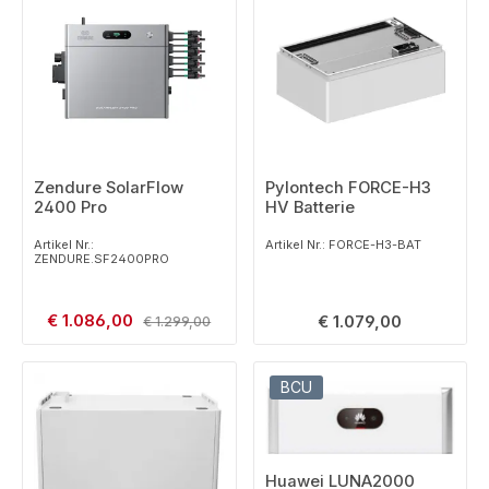
Zendure SolarFlow
Pylontech FORCE-H3
2400 Pro
HV Batterie
Artikel Nr.:
Artikel Nr.: FORCE-H3-BAT
ZENDURE.SF2400PRO
Verkaufspreis:
€ 1.086,00
Regulärer Preis:
Regulärer Preis:
€ 1.079,00
€ 1.299,00
BCU
Huawei LUNA2000