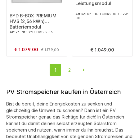
Leistungsmodul
Artikel Nr.: HU-LUNA2000-5kW-
BYD B-BOX PREMIUM
C0
HVS (2,56 kWh)
Batteriemodul
Artikel Nr.: BYD-HVS-2.56
Verkaufspreis:
€ 1.079,00
Regulärer Preis:
Regulärer Preis:
€ 1.049,00
€ 1.179,00
1
2
Seite
Seite
PV Stromspeicher kaufen in Österreich
Bist du bereit, deine Energiekosten zu senken und
gleichzeitig die Umwelt zu schonen? Dann ist ein PV
Stromspeicher genau das Richtige für dich! In Österreich
kannst du damit deinen selbst erzeugten Solarstrom
speichern und nutzen, wann immer du ihn brauchst. Das
bedeutet Unabhängigkeit von steigenden Strompreisen und