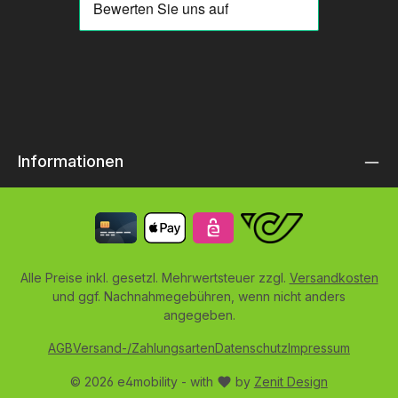
Informationen
Alle Preise inkl. gesetzl. Mehrwertsteuer zzgl.
Versandkosten
und ggf. Nachnahmegebühren, wenn nicht anders
angegeben.
AGB
Versand-/Zahlungsarten
Datenschutz
Impressum
© 2026 e4mobility - with
by
Zenit Design