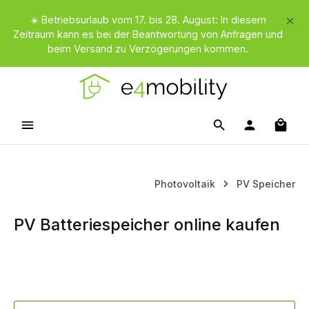
Zum Hauptinhalt springen
☀️ Betriebsurlaub vom 17. bis 28. August: In diesem
Zeitraum kann es bei der Beantwortung von Anfragen und
beim Versand zu Verzögerungen kommen.
Waren
Photovoltaik
PV Speicher
PV Batteriespeicher online kaufen