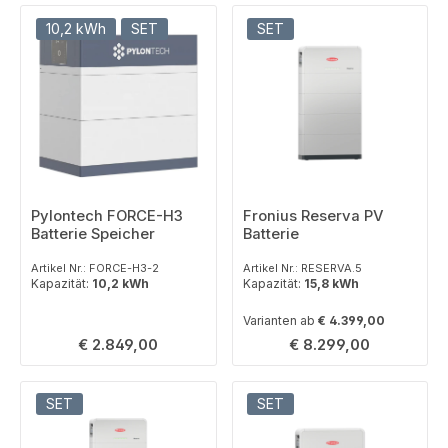
10,2 kWh
SET
SET
Pylontech FORCE-H3
Fronius Reserva PV
Batterie Speicher
Batterie
Artikel Nr.: FORCE-H3-2
Artikel Nr.: RESERVA.5
Kapazität:
10,2 kWh
Kapazität:
15,8 kWh
Varianten ab
€ 4.399,00
Regulärer Preis:
Regulärer Preis:
€ 2.849,00
€ 8.299,00
SET
SET