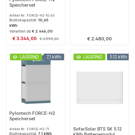
Speicherset
Artikel Nr.: FORCE-H2-10.65
Bruttokapazität:
10,65
kWh
Varianten ab
€ 2.446,00
Verkaufspreis:
€ 3.346,00
Regulärer Preis:
Regulärer Preis:
€ 2.480,00
€ 3.999,00
LAGERND
7,1 kWh
SET
LAGERND
5.12 kWh
Pylontech FORCE-H2
Speicherset
SofarSolar BTS 5K 5.12
Artikel Nr.: FORCE-H2-7.1
Bruttokapazität:
7,1 kWh
kWh Batteriemodul