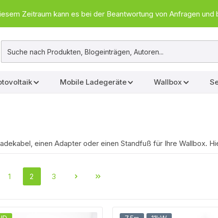
In diesem Zeitraum kann es bei der Beantwortung von Anfragen u
tovoltaik
Mobile Ladegeräte
Wallbox
Se
Ladekabel, einen Adapter oder einen Standfuß für Ihre Wallbox. H
1
2
3
Seite
Seite
Seite