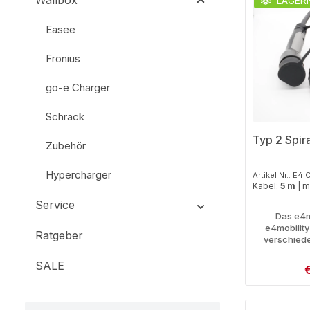
Wallbox
LAGER
Easee
Fronius
go-e Charger
Schrack
Typ 2 Spir
Zubehör
Hypercharger
Artikel Nr.: E4.
Kabel:
5 m
|
m
Service
Das e4m
e4mobility
Ratgeber
verschiede
Länge variie
Ladeleistung 
SALE
V
kW (32A). 
produktionsb
genutzt w