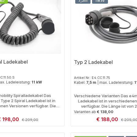
ND
7,5m
11kW
al Ladekabel
Typ 2 Ladekabel
CC.11.50.S
Artikel Nr.: E4.CC.11.75
ax. Ladeleistung:
11 kW
Kabel:
7,5 m
|
max. Ladeleistung:
1
obility Spiralladekabel Das
Verschiedene Varianten Das e4mo
 Type 2 Spiral Ladekabel ist in
Ladekabel ist in verschiedenen
nen Versionen verfügbar. Die
verfügbar. Die Länge ist von 2
rt von 5 -10 m und die maximale
bestellbar und die maximale Lade
Varianten ab
€ 138,00
ist entweder 11 kW (16A) oder 22
11 kW (16A) und 22 kW (32A) verf
erkaufspreis:
€ 198,00
Verkaufspreis:
€ 188,00
Regulärer Preis:
Reguläre
€ 209,00
€ 205,0
Durch die Spiralisierung kann
und Leistung sind oben im Artike
edingt nicht die gesamte Länge
Der Vorteil des 16 A Ladekabels
erden) Erleben Sie ultimative
dem geringeren Preis auch das