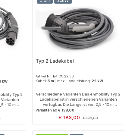
5,0m
22kW
Typ 2 Ladekabel
Artikel Nr.: E4.CC.22.50
Kabel:
5 m
|
max. Ladeleistung:
22 kW
1 kW
Verschiedene Varianten Das e4mobility Typ 2
bility Typ 2
Ladekabel ist in verschiedenen Varianten
 Varianten
verfügbar. Die Länge ist von 2,5 - 10 m
,5 - 10 m
bestellbar und die maximale Ladeleistung mit
leistung mit
Varianten ab
€ 138,00
11 kW (16A) und 22 kW (32A) verfügbar. Länge
ügbar. Länge
Verkaufspreis:
€ 183,00
r Preis:
Regulärer Preis:
0
€ 199,00
und Leistung sind oben im Artikel auswählbar.
l auswählbar.
Der Vorteil des 16 A Ladekabels ist neben
 ist neben
dem geringeren Preis auch das niedrigere
 niedrigere