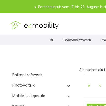
 Hauptinhalt springen
Zur Suche springen
Zur Hauptnavigation springen
☀️ Betriebsurlaub vom 17. bis 28. August: 
Balkonkraftwerk
Pho
Sie suchen ein 
Balkonkraftwerk
Photovoltaik
Mobile Ladegeräte