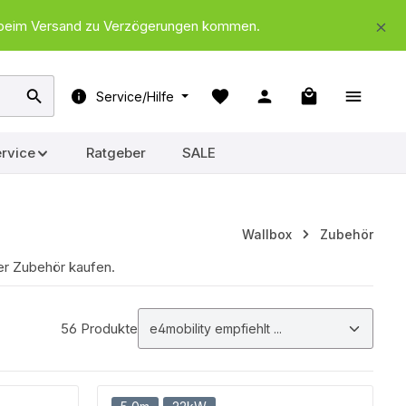
nd beim Versand zu Verzögerungen kommen.
Warenkorb ent
Service/Hilfe
rvice
Ratgeber
SALE
Wallbox
Zubehör
ier Zubehör kaufen.
56 Produkte