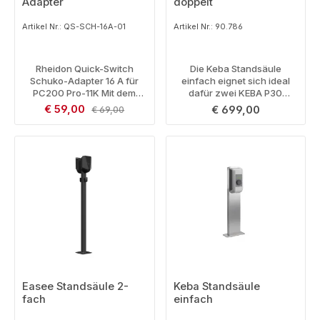
Adapter
doppelt
Artikel Nr.: QS-SCH-16A-01
Artikel Nr.: 90.786
Rheidon Quick-Switch
Die Keba Standsäule
Schuko-Adapter 16 A für
einfach eignet sich ideal
PC200 Pro-11K Mit dem
dafür zwei KEBA P30
Rheidon Quick-Switch
Wallboxen auf ein
Verkaufspreis:
€ 59,00
Regulärer Preis:
Regulärer Preis:
€ 699,00
€ 69,00
Schuko-Adapter kann die
Betonfundament zu
mobile Wallbox PC200 Pro-
montieren.
11K an einer geeigneten
Haushaltssteckdose vom
Typ E/F betrieben werden.
Der Adapter ermöglicht
einphasiges Laden mit bis
zu 16 A beziehungsweise
3,7 kW und erweitert das 11-
kW-Ladegerät um eine
besonders verbreitete
Anschlussmöglichkeit für
zu Hause und unterwegs.
Der Adapter ist Teil des
Easee Standsäule 2-
Keba Standsäule
intelligenten Rheidon Quick-
fach
einfach
Switch-Systems. Nach dem
Anschluss erkennt die