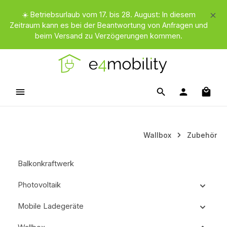
Zum Hauptinhalt springen
☀️ Betriebsurlaub vom 17. bis 28. August: In diesem
Zeitraum kann es bei der Beantwortung von Anfragen und
beim Versand zu Verzögerungen kommen.
Waren
Wallbox
Zubehör
Balkonkraftwerk
Photovoltaik
Mobile Ladegeräte