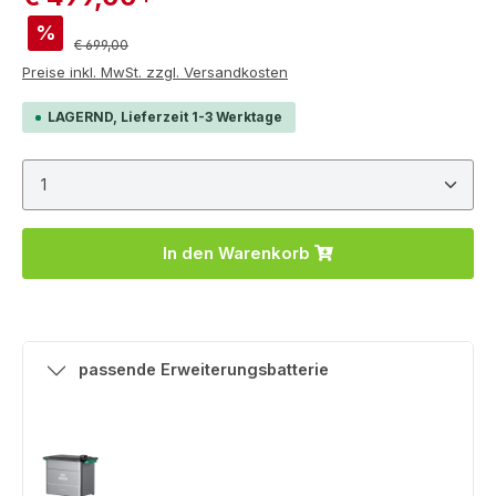
%
Regulärer Preis:
€ 699,00
Preise inkl. MwSt. zzgl. Versandkosten
LAGERND, Lieferzeit 1-3 Werktage
Produkt Anzahl: Gib den gewünschten Wert ein ode
In den Warenkorb
passende Erweiterungsbatterie