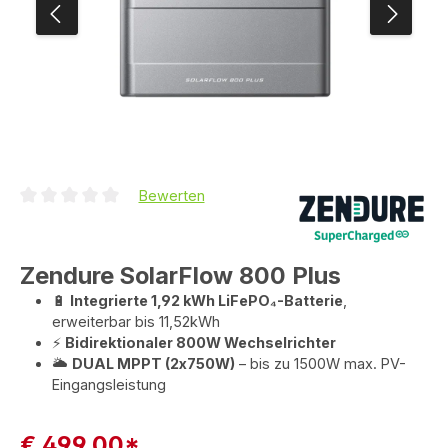
Bewerten
Durchschnittliche Bewertung von 0 von 5 Sternen
Zendure SolarFlow 800 Plus
🔋
Integrierte 1,92 kWh LiFePO₄-Batterie
,
erweiterbar bis 11,52kWh
⚡
Bidirektionaler 800W Wechselrichter
🌥️
DUAL MPPT (2x750W)
– bis zu 1500W max. PV-
Eingangsleistung
€ 499,00*