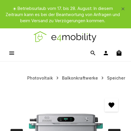
Zum Hauptinhalt springen
☀️ Betriebsurlaub vom 17. bis 28. August: In diesem
Zeitraum kann es bei der Beantwortung von Anfragen und
beim Versand zu Verzögerungen kommen.
Waren
Photovoltaik
Balkonkraftwerke
Speicher
Bildergalerie überspringen