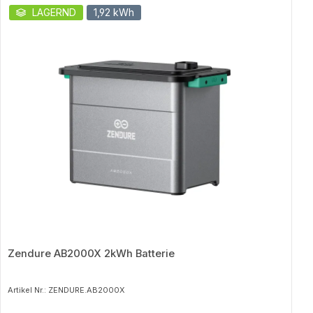
Produktgalerie überspringen
LAGERND
1,92 kWh
Zendure AB2000X 2kWh Batterie
Artikel Nr.: ZENDURE.AB2000X