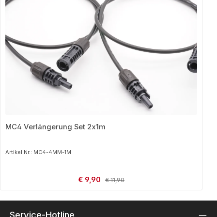
MC4 Verlängerung Set 2x1m
Artikel Nr.: MC4-4MM-1M
Verkaufspreis:
€ 9,90
Regulärer Preis:
€ 11,90
Service-Hotline