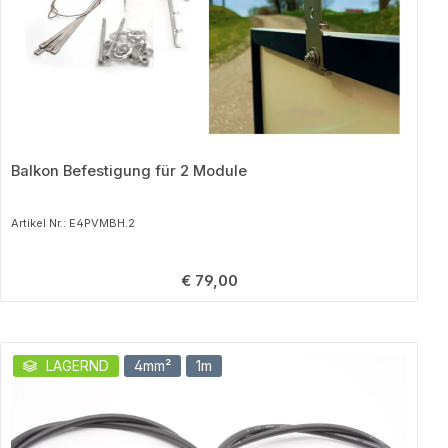
Balkon Befestigung für 2 Module
Artikel Nr.: E4PVMBH.2
Regulärer Preis:
€ 79,00
Produktgalerie überspringen
LAGERND
4mm²
1m