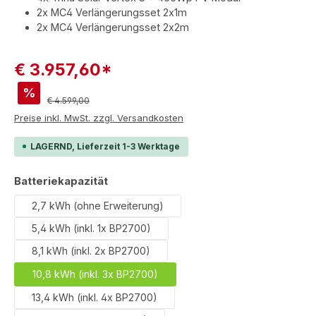
2x MC4 Verlängerungsset 2x1m
2x MC4 Verlängerungsset 2x2m
€ 3.957,60*
%
Regulärer Preis:
€ 4.599,00
Preise inkl. MwSt. zzgl. Versandkosten
LAGERND, Lieferzeit 1-3 Werktage
auswählen
Batteriekapazität
2,7 kWh (ohne Erweiterung)
5,4 kWh (inkl. 1x BP2700)
8,1 kWh (inkl. 2x BP2700)
10,8 kWh (inkl. 3x BP2700)
13,4 kWh (inkl. 4x BP2700)