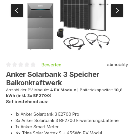
e4mobility
Bewerten
Durchschnittliche Bewertung von 0 von 5 Sternen
Anker Solarbank 3 Speicher
Balkonkraftwerk
Anzahl der PV-Module:
4 PV Module
|
Batteriekapazität:
10,8
kWh (inkl. 3x BP2700)
Set bestehend aus:
1x Anker Solarbank 3 E2700 Pro
3x Anker Solarbank 3 BP2700 Erweiterungsbatterie
1x Anker Smart Meter
4x Trina Solar Vertex S + 455Wp PV Modul