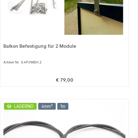
Balkon Befestigung für 2 Module
Artikel Nr.: E4PVMBH.2
Regulärer Preis:
€ 79,00
Produktgalerie überspringen
LAGERND
4mm²
1m