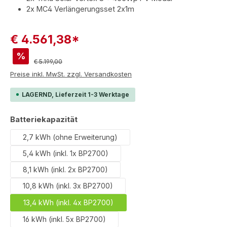
2x MC4 Verlängerungsset 2x1m
€ 4.561,38*
%
Regulärer Preis:
€ 5.199,00
Preise inkl. MwSt. zzgl. Versandkosten
LAGERND, Lieferzeit 1-3 Werktage
auswählen
Batteriekapazität
2,7 kWh (ohne Erweiterung)
5,4 kWh (inkl. 1x BP2700)
8,1 kWh (inkl. 2x BP2700)
10,8 kWh (inkl. 3x BP2700)
13,4 kWh (inkl. 4x BP2700)
16 kWh (inkl. 5x BP2700)