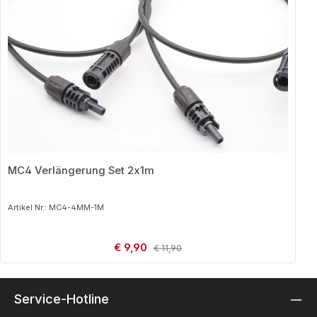
MC4 Verlängerung Set 2x1m
Artikel Nr.: MC4-4MM-1M
Verkaufspreis:
€ 9,90
Regulärer Preis:
€ 11,90
Service-Hotline