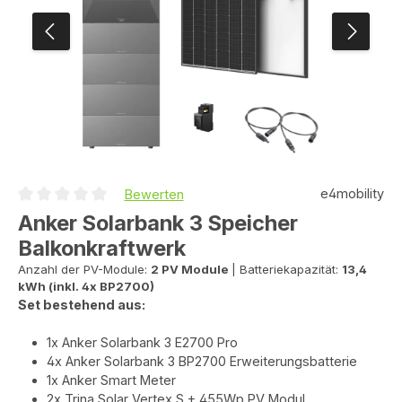
e4mobility
Bewerten
Durchschnittliche Bewertung von 0 von 5 Sternen
Anker Solarbank 3 Speicher
Balkonkraftwerk
Anzahl der PV-Module:
2 PV Module
|
Batteriekapazität:
13,4
kWh (inkl. 4x BP2700)
Set bestehend aus:
1x Anker Solarbank 3 E2700 Pro
4x Anker Solarbank 3 BP2700 Erweiterungsbatterie
1x Anker Smart Meter
2x Trina Solar Vertex S + 455Wp PV Modul