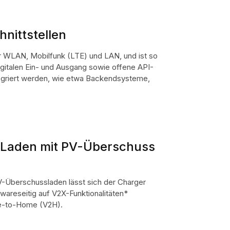
chn
ittstellen
 WLAN, Mobilfunk (LTE) und LAN, und ist so
igitalen Ein- und Ausgang sowie offene API-
egriert werden, wie etwa Backendsysteme,
s Laden mit PV-Überschuss
V-Überschussladen lässt sich der Charger
dwareseitig auf V2X-Funktionalitäten*
cle-to-Home (V2H).