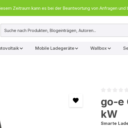
In diesem Zeitraum kann es bei der Beantwortung von Anfragen u
tovoltaik
Mobile Ladegeräte
Wallbox
Se
Durchschnittl
go-e
kW
Smarte Lade