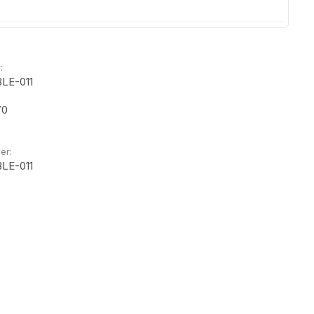
:
LE-011
70
er:
LE-011