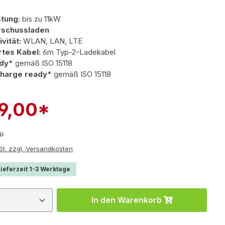
stung:
bis zu 11kW
schussladen
vität:
WLAN, LAN, LTE
rtes Kabel:
6m Typ-2-Ladekabel
ady*
gemäß ISO 15118
Charge ready*
gemäß ISO 15118
19,00*
r Preis:
00
e inkl. MwSt. zzgl. Versandkosten
ieferzeit 1-3 Werktage
 Anzahl: Gib den gewünschten Wert ein 
In den Warenkorb