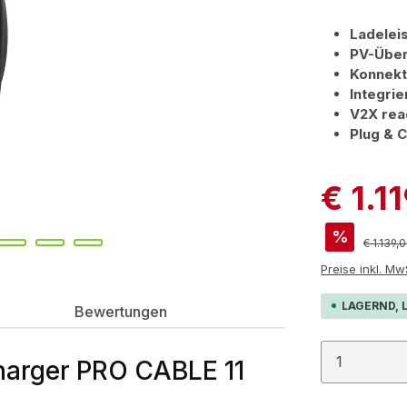
Ladelei
PV-Über
Konnekti
Integrie
V2X re
Plug & 
€ 1.1
%
Reguläre
€ 1.139,
Preis
LAGERND, L
Bewertungen
Produkt
harger PRO CABLE 11