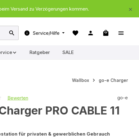
nd beim Versand zu Verzögerungen kommen.
Warenkorb ent
Service/Hilfe
rvice
Ratgeber
SALE
Wallbox
go-e Charger
go-e
Bewerten
iche Bewertung von 0 von 5 Sternen
 Charger PRO CABLE 11
station für privaten & gewerblichen Gebrauch