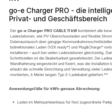
go-e Charger PRO - die intelli
Privat- und Geschäftsbereich
Der
go-e Charger PRO CABLE 11 kW
kombiniert alle bewä
Ladestationen, wie PV-Überschussladen und flexible Stromt
Datenaustausch über gängige Kommunikationsschnittstellen.
bidirektionales Laden (V2X ready*) und Plug&Charge* vorber
installieren – auch bei vielen Ladestationen gleichzeitig. 
Schnittstellen ist die Skalierbarkeit gewährleistet. Die Lade
Wandhalterung eingesteckt und fixiert, was die Installation
erlaubt die schnelle Einrichtung und Verwaltung vieler Lade
montierten, 6 Meter langen Typ-2-Ladekabel geliefert.**
Anwendungsfälle für kWh-genaue Abrechnung:
Laden im Mehrparteienhaus für fest zugeordnete Parkpl