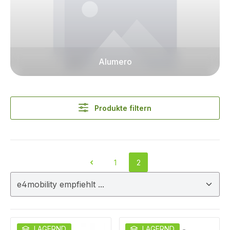
Alumero
Produkte filtern
1
2
Seite
Seite
LAGERND
LAGERND