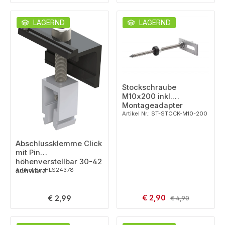
LAGERND
LAGERND
Stockschraube
M10x200 inkl.
Montageadapter
Artikel Nr.: ST-STOCK-M10-200
Abschlussklemme Click
mit Pin
höhenverstellbar 30-42
schwarz
Artikel Nr.: HLS24378
Verkaufspreis:
Regulärer Preis:
€ 2,90
Regulärer Preis:
€ 2,99
€ 4,90