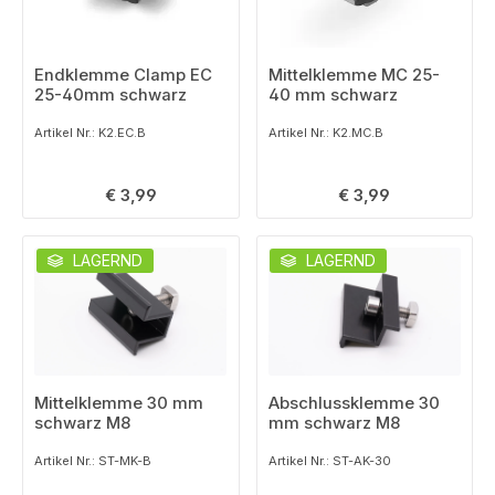
Endklemme Clamp EC
Mittelklemme MC 25-
25-40mm schwarz
40 mm schwarz
Artikel Nr.: K2.EC.B
Artikel Nr.: K2.MC.B
Regulärer Preis:
Regulärer Preis:
€ 3,99
€ 3,99
LAGERND
LAGERND
Mittelklemme 30 mm
Abschlussklemme 30
schwarz M8
mm schwarz M8
Artikel Nr.: ST-MK-B
Artikel Nr.: ST-AK-30