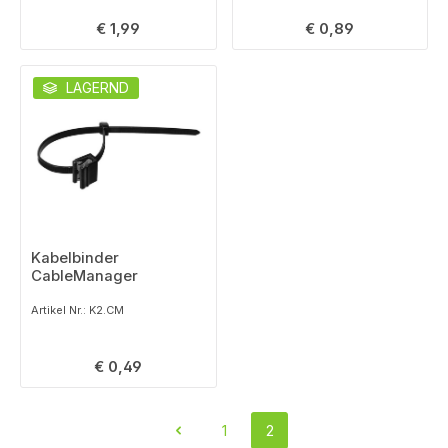
Regulärer Preis:
Regulärer Preis:
€ 1,99
€ 0,89
LAGERND
Kabelbinder
CableManager
Artikel Nr.: K2.CM
Regulärer Preis:
€ 0,49
1
2
Seite
Seite