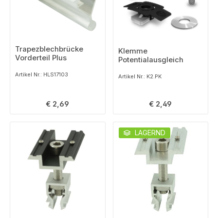
Trapezblechbrücke
Klemme
Vorderteil Plus
Potentialausgleich
Artikel Nr.: HLS17103
Artikel Nr.: K2.PK
Regulärer Preis:
Regulärer Preis:
€ 2,69
€ 2,49
LAGERND