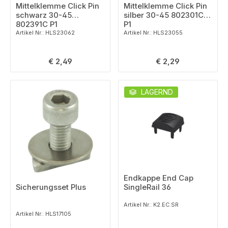
Mittelklemme Click Pin
Mittelklemme Click Pin
schwarz 30-45
silber 30-45 802301C
802391C P1
P1
Artikel Nr.: HLS23062
Artikel Nr.: HLS23055
Regulärer Preis:
Regulärer Preis:
€ 2,49
€ 2,29
LAGERND
Endkappe End Cap
Sicherungsset Plus
SingleRail 36
Artikel Nr.: K2.EC.SR
Artikel Nr.: HLS17105