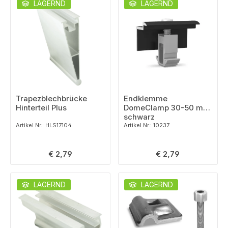
LAGERND
LAGERND
Trapezblechbrücke
Endklemme
Hinterteil Plus
DomeClamp 30-50 mm
schwarz
Artikel Nr.: HLS17104
Artikel Nr.: 10237
Regulärer Preis:
Regulärer Preis:
€ 2,79
€ 2,79
LAGERND
LAGERND