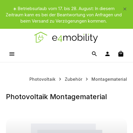
Zum Hauptinhalt springen
☀️ Betriebsurlaub vom 17. bis 28. August: In diesem
Zeitraum kann es bei der Beantwortung von Anfragen und
beim Versand zu Verzögerungen kommen.
Waren
Photovoltaik
Zubehör
Montagematerial
Photovoltaik Montagematerial
Kategoriegalerie überspringen