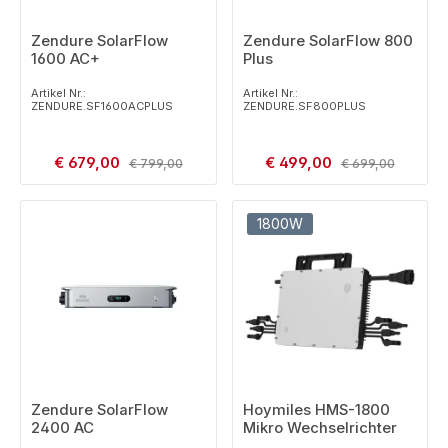
Zendure SolarFlow
Zendure SolarFlow 800
1600 AC+
Plus
Artikel Nr.:
Artikel Nr.:
ZENDURE.SF1600ACPLUS
ZENDURE.SF800PLUS
Verkaufspreis:
Verkaufspreis:
€ 679,00
Regulärer Preis:
€ 499,00
Regulärer Preis:
€ 799,00
€ 699,00
1800W
Zendure SolarFlow
Hoymiles HMS-1800
2400 AC
Mikro Wechselrichter