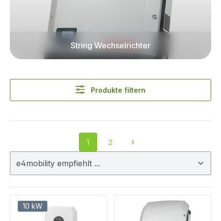
String Wechselrichter
Produkte filtern
1
2
Seite
Seite
10 kW