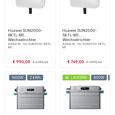
Huawei SUN2000-
Huawei SUN2000-
8KTL-M1
5KTL-M1
Wechselrichter
Wechselrichter
Artikel Nr.: HU-SUN2000-8KTL-
Artikel Nr.: HU-SUN2000-5KTL-
M1
M1
Verkaufspreis:
Verkaufspreis:
€ 990,00
Regulärer Preis:
€ 749,00
Regulärer Preis:
€ 2.199,00
€ 1.999,00
1600W
2 kWh
LAGERND
800W
2 