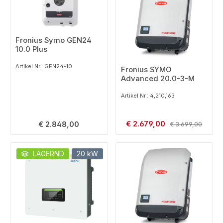
Fronius Symo GEN24
10.0 Plus
Artikel Nr.: GEN24-10
Fronius SYMO
Advanced 20.0-3-M
Artikel Nr.: 4,210,163
Verkaufspreis:
Regulärer Preis:
€ 2.679,00
Regulärer Preis:
€ 2.848,00
€ 3.699,00
LAGERND
20 kW
Durchschnittliche Bewertung von 5 von 5 Sternen