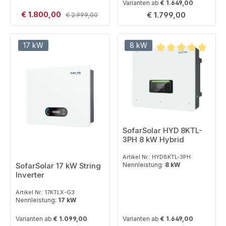
Varianten ab
€ 1.649,00
Verkaufspreis:
€ 1.800,00
Regulärer Preis:
Regulärer Preis:
€ 1.799,00
€ 2.999,00
17 kW
8 kW
Durchschnittliche B
SofarSolar HYD 8KTL-
3PH 8 kW Hybrid
Artikel Nr.: HYD8KTL-3PH
Nennleistung:
8 kW
SofarSolar 17 kW String
Inverter
Artikel Nr.: 17KTLX-G3
Nennleistung:
17 kW
Varianten ab
€ 1.099,00
Varianten ab
€ 1.649,00