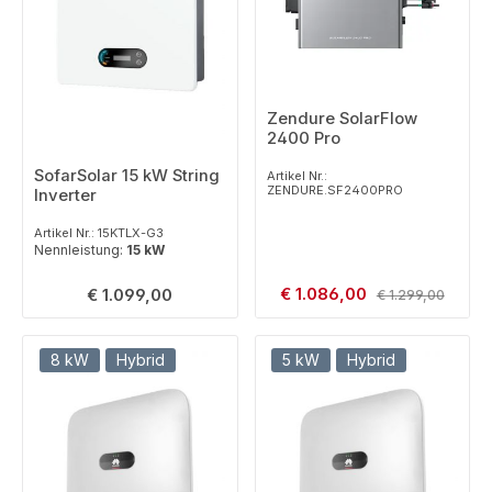
Zendure SolarFlow
2400 Pro
SofarSolar 15 kW String
Artikel Nr.:
ZENDURE.SF2400PRO
Inverter
Artikel Nr.: 15KTLX-G3
Nennleistung:
15 kW
Verkaufspreis:
Regulärer Preis:
€ 1.086,00
Regulärer Preis:
€ 1.099,00
€ 1.299,00
8 kW
Hybrid
5 kW
Hybrid