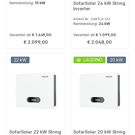
Nennleistung:
15 kW
SofarSolar 24 kW String
Inverter
Artikel Nr.: 24KTLX-G3
Nennleistung:
24 kW
Varianten ab
€ 1.649,00
Varianten ab
€ 1.099,00
Regulärer Preis:
Regulärer Preis:
€ 2.099,00
€ 2.048,00
22 kW
LAGERND
20 kW
SofarSolar 22 kW String
SofarSolar 20 kW String