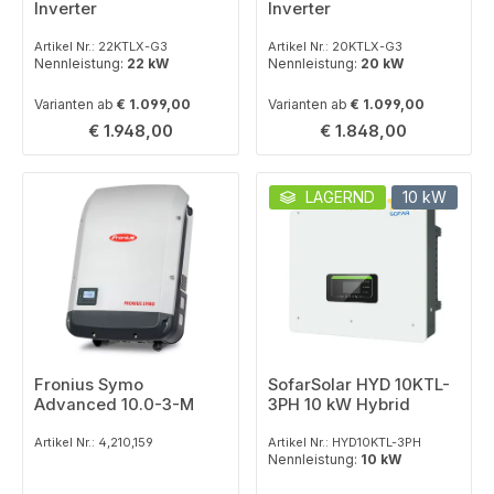
Inverter
Inverter
Artikel Nr.: 22KTLX-G3
Artikel Nr.: 20KTLX-G3
Nennleistung:
22 kW
Nennleistung:
20 kW
Varianten ab
€ 1.099,00
Varianten ab
€ 1.099,00
Regulärer Preis:
Regulärer Preis:
€ 1.948,00
€ 1.848,00
LAGERND
10 kW
Durchschnittliche B
Fronius Symo
SofarSolar HYD 10KTL-
Advanced 10.0-3-M
3PH 10 kW Hybrid
Artikel Nr.: 4,210,159
Artikel Nr.: HYD10KTL-3PH
Nennleistung:
10 kW