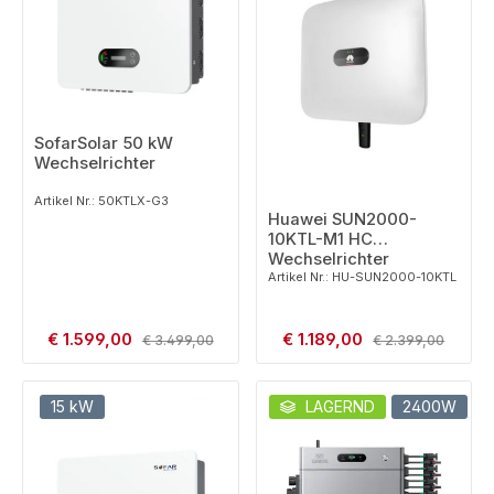
SofarSolar 50 kW
Wechselrichter
Artikel Nr.: 50KTLX-G3
Huawei SUN2000-
10KTL-M1 HC
Wechselrichter
Artikel Nr.: HU-SUN2000-10KTL
Verkaufspreis:
Verkaufspreis:
€ 1.599,00
Regulärer Preis:
€ 1.189,00
Regulärer Preis:
€ 3.499,00
€ 2.399,00
15 kW
LAGERND
2400W
2