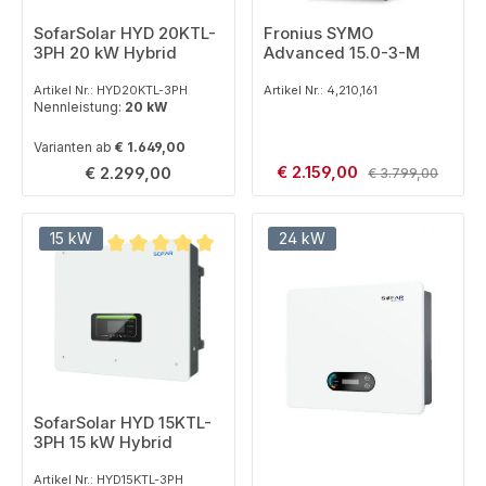
Fronius SYMO
SofarSolar HYD 20KTL-
Advanced 15.0-3-M
3PH 20 kW Hybrid
Artikel Nr.: 4,210,161
Artikel Nr.: HYD20KTL-3PH
Nennleistung:
20 kW
Varianten ab
€ 1.649,00
Verkaufspreis:
Regulärer Preis:
€ 2.159,00
Regulärer Preis:
€ 2.299,00
€ 3.799,00
15 kW
24 kW
Durchschnittliche Bewertung von 5 von 5 Sternen
SofarSolar HYD 15KTL-
3PH 15 kW Hybrid
Artikel Nr.: HYD15KTL-3PH