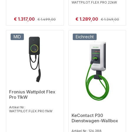
WATTPILOT.FLEX.PRO.22kW
Verkaufspreis:
Verkaufspreis:
€ 1.317,00
Regulärer Preis:
€ 1.289,00
Regulärer Preis:
€ 1.499,00
€ 1.349,00
MID
Eichrecht
Fronius Wattpilot Flex
Pro 11kW
Artikel Nr.:
WATTPILOT.FLEX.PRO.11kW
KeContact P30
Dienstwagen-Wallbox
Artikel Nr.: 126.388