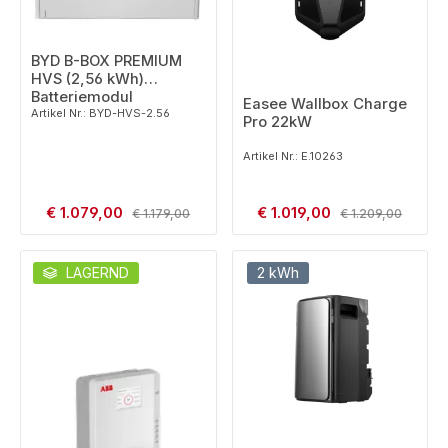
BYD B-BOX PREMIUM
HVS (2,56 kWh)
Batteriemodul
Easee Wallbox Charge
Artikel Nr.: BYD-HVS-2.56
Pro 22kW
Artikel Nr.: E.10263
Verkaufspreis:
Verkaufspreis:
€ 1.079,00
Regulärer Preis:
€ 1.019,00
Regulärer Preis:
€ 1.179,00
€ 1.209,00
LAGERND
2 kWh