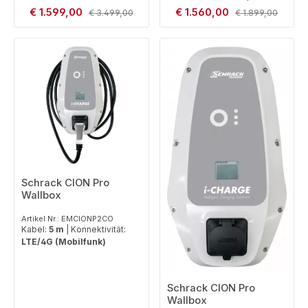
kWh (ohne Erweiterung)
Verkaufspreis:
Verkaufspreis:
€ 1.599,00
Regulärer Preis:
€ 1.560,00
Regulärer Preis:
€ 3.499,00
€ 1.899,00
Schrack CION Pro
Wallbox
Artikel Nr.: EMCIONP2CO
Kabel:
5 m
|
Konnektivität:
LTE/4G (Mobilfunk)
Schrack CION Pro
Wallbox