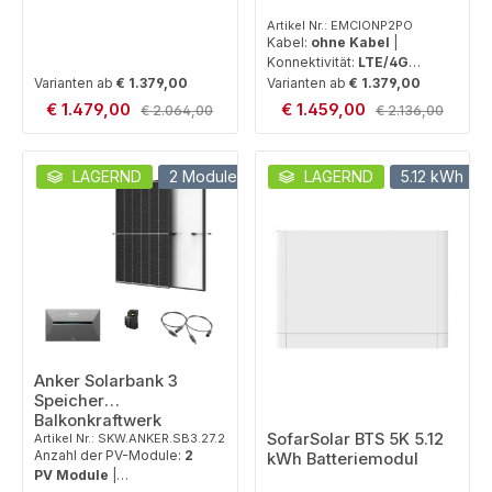
Artikel Nr.: EMCIONP2PO
Kabel:
ohne Kabel
|
Konnektivität:
LTE/4G
(Mobilfunk)
Varianten ab
€ 1.379,00
Varianten ab
€ 1.379,00
Verkaufspreis:
Verkaufspreis:
€ 1.479,00
Regulärer Preis:
€ 1.459,00
Regulärer Preis:
€ 2.064,00
€ 2.136,00
LAGERND
2 Module
konfigurierbar
LAGERND
5.12 kWh
Anker Solarbank 3
Speicher
Balkonkraftwerk
SofarSolar BTS 5K 5.12
Artikel Nr.: SKW.ANKER.SB3.27.2
Anzahl der PV-Module:
2
kWh Batteriemodul
PV Module
|