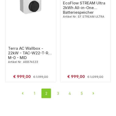
EcoFlow STREAM Ultra
2kWh All-in-One
Batteriespeicher
Artikel Nr.: EF.STREAM.ULTRA
Terra AC Wallbox -
22kW - TAC-W22-T-RD-
M-0 - MID
Artikel Nr.: ABB74533
Verkaufspreis:
Verkaufspreis:
€ 999,00
Regulärer Preis:
€ 999,00
Regulärer Preis:
€ 1.199,00
€ 1.099,00
1
2
3
4
5
Seite
Seite
Seite
Seite
Seite