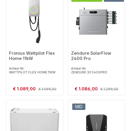
Fronius Wattpilot Flex
Zendure SolarFlow
Home 11kW
2400 Pro
Artikel Nr.:
Artikel Nr.:
WATTPILOT.FLEX.HOME.11KW
ZENDURE.SF2400PRO
Verkaufspreis:
Verkaufspreis:
€ 1.089,00
Regulärer Preis:
€ 1.086,00
Regulärer Preis:
€ 1.099,00
€ 1.299,00
MID