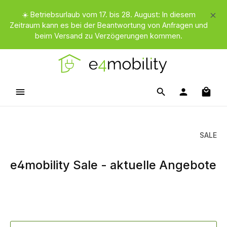
Zum Hauptinhalt springen
☀️ Betriebsurlaub vom 17. bis 28. August: In diesem
Zeitraum kann es bei der Beantwortung von Anfragen und
beim Versand zu Verzögerungen kommen.
Waren
SALE
e4mobility Sale - aktuelle Angebote