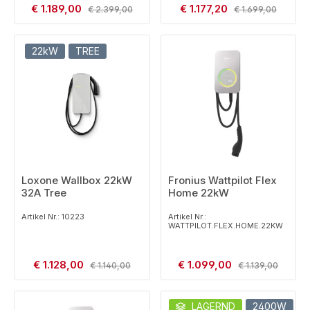
Verkaufspreis:
Verkaufspreis:
€ 1.189,00
Regulärer Preis:
€ 1.177,20
Regulärer Preis:
€ 2.399,00
€ 1.699,00
22kW
TREE
Loxone Wallbox 22kW
Fronius Wattpilot Flex
32A Tree
Home 22kW
Artikel Nr.: 10223
Artikel Nr.:
WATTPILOT.FLEX.HOME.22KW
Verkaufspreis:
Verkaufspreis:
€ 1.128,00
Regulärer Preis:
€ 1.099,00
Regulärer Preis:
€ 1.140,00
€ 1.139,00
LAGERND
2400W
2