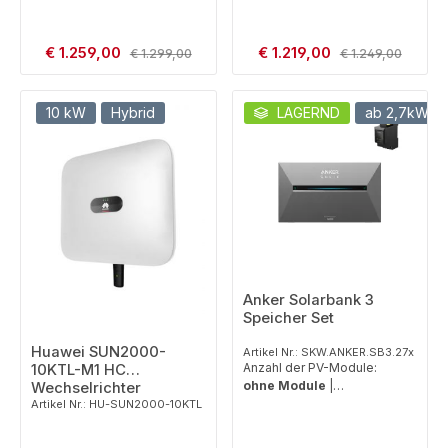
Verkaufspreis:
Verkaufspreis:
€ 1.259,00
Regulärer Preis:
€ 1.219,00
Regulärer Preis:
€ 1.299,00
€ 1.249,00
10 kW
Hybrid
LAGERND
ab 2,7kWh
Anker Solarbank 3
Speicher Set
Huawei SUN2000-
Artikel Nr.: SKW.ANKER.SB3.27x
Anzahl der PV-Module:
10KTL-M1 HC
ohne Module
|
Wechselrichter
Batteriekapazität:
2,7
Artikel Nr.: HU-SUN2000-10KTL
kWh (ohne Erweiterung)