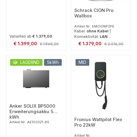
Schrack CION Pro
Wallbox
Artikel Nr.: EMCIONP2PE
Kabel:
ohne Kabel
|
Varianten ab
€ 1.379,00
Konnektivität:
LAN
(kabelgebunden)
Verkaufspreis:
Verkaufspreis:
€ 1.399,00
Regulärer Preis:
€ 1.379,00
Regulärer Preis:
€ 1.968,00
€ 2.016,00
LAGERND
5kWh
MID
Anker SOLIX BP5000
Erweiterungsakku 5
kWh
Fronius Wattpilot Flex
Artikel Nr.: AE1033Z1-85
Pro 22kW
Artikel Nr.: