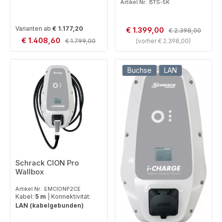
Batteriekapazität:
2,7
Artikel Nr.: BTS-5K
kWh (ohne Erweiterung)
Varianten ab
€ 1.177,20
Verkaufspreis:
€ 1.399,00
Regulärer Preis:
€ 2.398,00
Verkaufspreis:
€ 1.408,60
Regulärer Preis:
€ 1.799,00
(vorher € 2.398,00)
Buchse
LAN
Schrack CION Pro
Wallbox
Artikel Nr.: EMCIONP2CE
Kabel:
5 m
|
Konnektivität:
LAN (kabelgebunden)