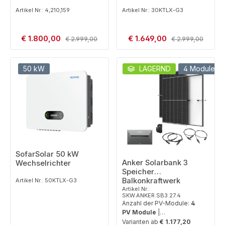
Artikel Nr.: 4,210,159
Artikel Nr.: 30KTLX-G3
Verkaufspreis:
Verkaufspreis:
€ 1.800,00
Regulärer Preis:
€ 1.649,00
Regulärer Preis:
€ 2.999,00
€ 2.999,00
50 kW
LAGERND
4 Module
SofarSolar 50 kW
Anker Solarbank 3
Wechselrichter
Speicher
Balkonkraftwerk
Artikel Nr.: 50KTLX-G3
Artikel Nr.:
SKW.ANKER.SB3.27.4
Anzahl der PV-Module:
4
PV Module
|
Batteriekapazität:
2,7
Varianten ab
€ 1.177,20