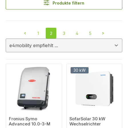
Produkte filtern
1
2
3
4
5
Seite
Seite
Seite
Seite
Seite
30 kW
Fronius Symo
SofarSolar 30 kW
Advanced 10.0-3-M
Wechselrichter