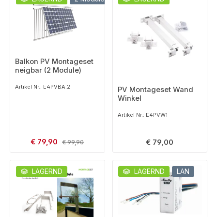
Balkon PV Montageset
neigbar (2 Module)
Artikel Nr.: E4PVBA.2
PV Montageset Wand
Winkel
Artikel Nr.: E4PVW1
Verkaufspreis:
€ 79,90
Regulärer Preis:
Regulärer Preis:
€ 79,00
€ 99,90
LAGERND
LAGERND
LAN