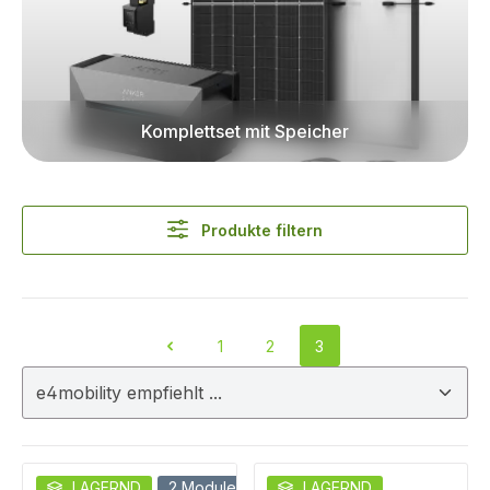
Komplettset mit Speicher
Produkte filtern
1
2
3
Seite
Seite
Seite
LAGERND
2 Module
LAGERND