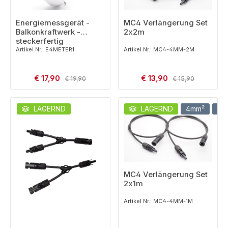
MC4 Verlängerung Set
Energiemessgerät -
2x2m
Balkonkraftwerk -
steckerfertig
Artikel Nr.: MC4-4MM-2M
Artikel Nr.: E4METER1
Verkaufspreis:
Verkaufspreis:
€ 17,90
Regulärer Preis:
€ 13,90
Regulärer Preis:
€ 19,90
€ 15,90
LAGERND
LAGERND
4mm²
1m
MC4 Verlängerung Set
2x1m
Artikel Nr.: MC4-4MM-1M