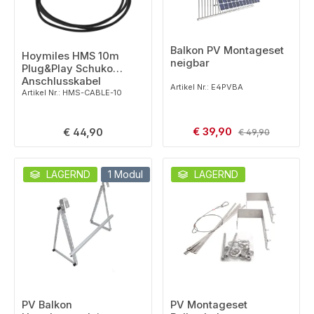
Balkon PV Montageset
Hoymiles HMS 10m
neigbar
Plug&Play Schuko
Anschlusskabel
Artikel Nr.: E4PVBA
Artikel Nr.: HMS-CABLE-10
Verkaufspreis:
Regulärer Preis:
€ 39,90
Regulärer Preis:
€ 44,90
€ 49,90
LAGERND
1 Modul
LAGERND
PV Balkon
PV Montageset