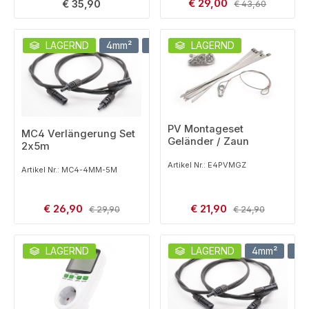
Verkaufspreis:
Regulärer Preis:
€ 29,00
Regulärer Preis:
€ 35,90
€ 43,60
LAGERND
4mm²
5m
LAGERND
PV Montageset
MC4 Verlängerung Set
Geländer / Zaun
2x5m
Artikel Nr.: E4PVMGZ
Artikel Nr.: MC4-4MM-5M
Verkaufspreis:
Verkaufspreis:
€ 26,90
Regulärer Preis:
€ 21,90
Regulärer Preis:
€ 29,90
€ 24,90
LAGERND
LAGERND
4mm²
2m