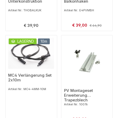
Unterkonstruktion
Balkonhaken
Artikel Nr.: THOBALKUK
Artikel Nr.: E4PVMBH
Verkaufspreis:
Regulärer Preis:
€ 39,00
Regulärer Preis:
€ 39,90
€ 64,90
LAGERND
10m
MC4 Verlängerung Set
2x10m
Artikel Nr.: MC4-4MM-10M
PV Montageset
Erweiterung
Trapezblech
Artikel Nr.: 10076