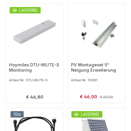
LAGERND
Hoymiles DTU-WLITE-S
PV Montageset 5°
Monitoring
Neigung Erweiterung
Artikel Nr.: DTU-WLITE-S
Artikel Nr.: 10081
Verkaufspreis:
Regulärer Preis:
€ 46,00
Regulärer Preis:
€ 46,80
€ 49,00
10m
LAGERND