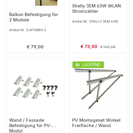
Shelly 3EM 63W WLAN
Stromzähler
Balkon Befestigung für
2 Module
Artikel Nr.: SHELLY.3EM.63W
Artikel Nr.: E4PVMBH.2
Verkaufspreis:
Regulärer Preis:
€ 73,00
Regulärer Preis:
€ 79,00
€ 142,68
LAGERND
Wand / Fassade
PV Montageset Winkel
Befestigung für PV-
Freifläche / Wand
Modul