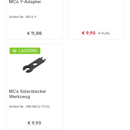
MC4 Y-Adapter
Artikel Nr.: MC4-Y
Verkaufspreis:
Regulärer Preis:
€ 9,90
Regulärer Preis:
€ 11,88
€ 11,90
LAGERND
MC4 Solarstecker
Werkzeug
Artikel Nr.: HM-MC4-TOOL
Regulärer Preis:
€ 9,90