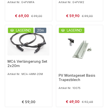
Artikel Nr.: E4PVMFA
Artikel Nr.: E4PVW2
Verkaufspreis:
Verkaufspreis:
€ 69,00
Regulärer Preis:
€ 59,90
Regulärer Preis:
€ 99,00
€ 99,00
LAGERND
20m
LAGERND
MC4 Verlängerung Set
2x20m
Artikel Nr.: MC4-4MM-20M
PV Montageset Basis
Trapezblech
Artikel Nr.: 10075
Verkaufspreis:
Regulärer Preis:
€ 49,00
Regulärer Preis:
€ 59,00
€ 92,68