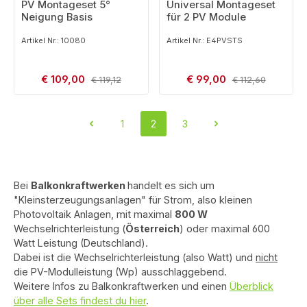
PV Montageset 5°
Universal Montageset
Neigung Basis
für 2 PV Module
Artikel Nr.: 10080
Artikel Nr.: E4PVSTS
Verkaufspreis:
Verkaufspreis:
€ 109,00
Regulärer Preis:
€ 99,00
Regulärer Preis:
€ 119,12
€ 112,60
1
2
3
Seite
Seite
Seite
Bei
Balkonkraftwerken
handelt es sich um
"Kleinsterzeugungsanlagen" für Strom, also kleinen
Photovoltaik Anlagen, mit maximal
800 W
Wechselrichterleistung (
Österreich
) oder maximal 600
Watt Leistung (Deutschland).
Dabei ist die Wechselrichterleistung (also Watt) und
nicht
die PV-Modulleistung (Wp) ausschlaggebend.
Weitere Infos zu Balkonkraftwerken und einen
Überblick
über alle Sets findest du hier
.