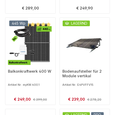
Regulärer Preis:
Regulärer Preis:
€ 289,00
€ 249,90
445 Wp
LAGERND
Durchschnittliche Bewertung von 5 von 5 Sternen
Balkonkraftwerk 400 W
Bodenaufsteller für 2
Module vertikal
Artikel Nr.: myKW.400.1
Artikel Nr.: E4PVFFV15
Verkaufspreis:
Verkaufspreis:
€ 249,00
Regulärer Preis:
€ 239,00
Regulärer Preis:
€ 399,00
€ 278,20
LAGERND
PRO