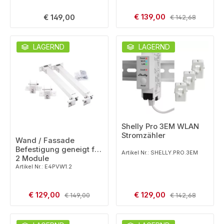
Verkaufspreis:
Regulärer Preis:
€ 139,00
Regulärer Preis:
€ 149,00
€ 142,68
LAGERND
LAGERND
Shelly Pro 3EM WLAN
Stromzähler
Wand / Fassade
Befestigung geneigt für
Artikel Nr.: SHELLY.PRO.3EM
2 Module
Artikel Nr.: E4PVW1.2
Verkaufspreis:
Verkaufspreis:
€ 129,00
Regulärer Preis:
€ 129,00
Regulärer Preis:
€ 149,00
€ 142,68