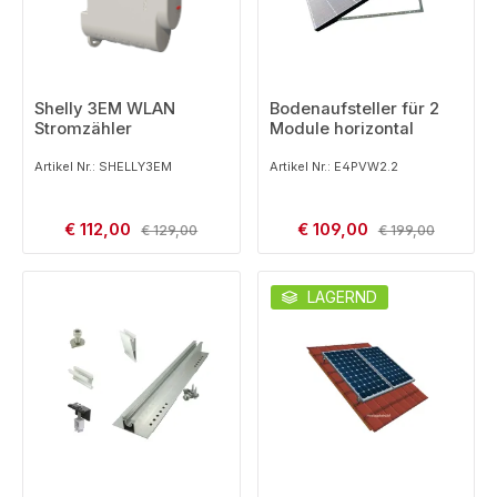
Shelly 3EM WLAN
Bodenaufsteller für 2
Stromzähler
Module horizontal
Artikel Nr.: SHELLY3EM
Artikel Nr.: E4PVW2.2
Verkaufspreis:
Verkaufspreis:
€ 112,00
Regulärer Preis:
€ 109,00
Regulärer Preis:
€ 129,00
€ 199,00
LAGERND