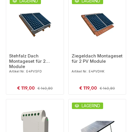
LAGERND
LAGERND
Stehfalz Dach
Ziegeldach Montageset
Montageset für 2
für 2 PV Module
Module
Artikel Nr.: E4PVSFD
Artikel Nr.: E4PVDHK
Verkaufspreis:
Verkaufspreis:
€ 119,00
Regulärer Preis:
€ 119,00
Regulärer Preis:
€ 140,80
€ 140,80
LAGERND