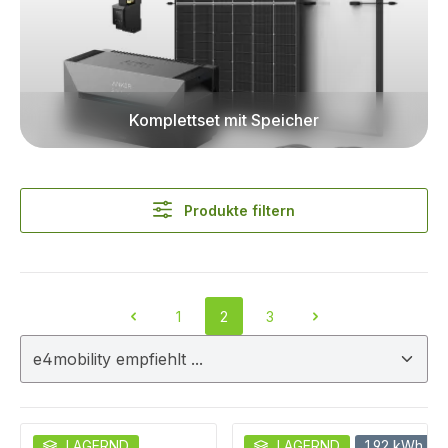
Komplettset mit Speicher
Produkte filtern
1
2
3
Seite
Seite
Seite
LAGERND
LAGERND
1,92 kWh