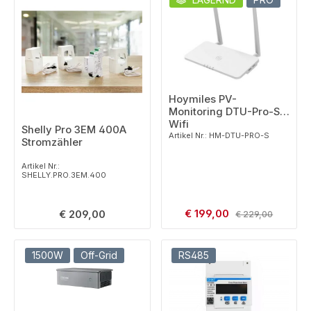
Hoymiles PV-
Monitoring DTU-Pro-S
Wifi
Shelly Pro 3EM 400A
Artikel Nr.: HM-DTU-PRO-S
Stromzähler
Artikel Nr.:
SHELLY.PRO.3EM.400
Verkaufspreis:
Regulärer Preis:
€ 199,00
Regulärer Preis:
€ 209,00
€ 229,00
1500W
Off-Grid
RS485