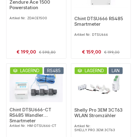
Zendure Ace 1500
Powerstation
Artikel Nr.: ZDACE1500
Chint DTSU666 RS485
Smartmeter
Artikel Nr.: DTSU666
Verkaufspreis:
Verkaufspreis:
€ 199,00
Regulärer Preis:
€ 159,00
Regulärer Preis:
€ 598,80
€ 199,00
LAGERND
RS485
LAGERND
LAN
Chint DTSU666-CT
Shelly Pro 3EM 3CT63
RS485 Wandler
WLAN Stromzähler
Smartmeter
Artikel Nr.: HM-DTSU666-CT
Artikel Nr.:
SHELLY.PRO.3EM.3CT63