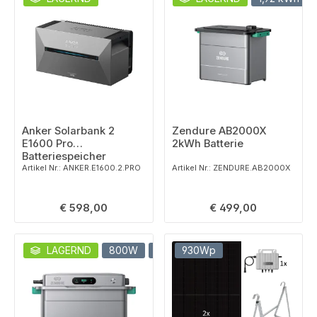
Anker Solarbank 2
Zendure AB2000X
E1600 Pro
2kWh Batterie
Batteriespeicher
Artikel Nr.: ANKER.E1600.2.PRO
Artikel Nr.: ZENDURE.AB2000X
Regulärer Preis:
Regulärer Preis:
€ 598,00
€ 499,00
LAGERND
800W
2 kWh
930Wp