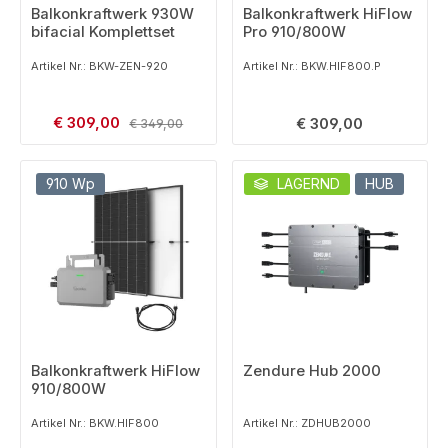
Balkonkraftwerk 930W
Balkonkraftwerk HiFlow
bifacial Komplettset
Pro 910/800W
Artikel Nr.: BKW-ZEN-920
Artikel Nr.: BKW.HIF800.P
Verkaufspreis:
€ 309,00
Regulärer Preis:
Regulärer Preis:
€ 309,00
€ 349,00
910 Wp
LAGERND
HUB
Balkonkraftwerk HiFlow
Zendure Hub 2000
910/800W
Artikel Nr.: BKW.HIF800
Artikel Nr.: ZDHUB2000