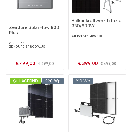
Balkonkraftwerk bifazial
930/800W
Zendure SolarFlow 800
Plus
Artikel Nr.: BKW.900
Artikel Nr.:
ZENDURE.SF800PLUS
Verkaufspreis:
Verkaufspreis:
€ 499,00
Regulärer Preis:
€ 399,00
Regulärer Preis:
€ 699,00
€ 499,00
LAGERND
920 Wp
910 Wp