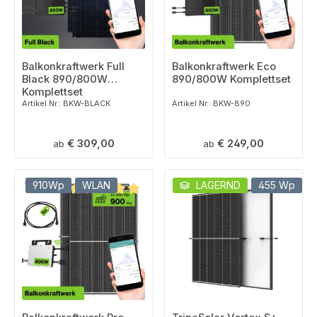
Balkonkraftwerk Full
Balkonkraftwerk Eco
Black 890/800W
890/800W Komplettset
Komplettset
Artikel Nr.: BKW-BLACK
Artikel Nr.: BKW-890
Regulärer Preis:
Regulärer Preis:
€ 309,00
€ 249,00
ab
ab
910Wp
WLAN
LAGERND
455 Wp
Durchschnittliche Bewertung von 5 von 5 Sternen