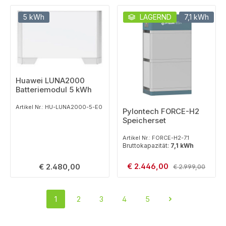
5 kWh
LAGERND
7,1 kWh
Huawei LUNA2000
Batteriemodul 5 kWh
Artikel Nr.: HU-LUNA2000-5-E0
Pylontech FORCE-H2
Speicherset
Artikel Nr.: FORCE-H2-7.1
Bruttokapazität:
7,1 kWh
Verkaufspreis:
Regulärer Preis:
€ 2.446,00
Regulärer Preis:
€ 2.480,00
€ 2.999,00
1
2
3
4
5
Seite
Seite
Seite
Seite
Seite