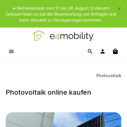
Zum Hauptinhalt springen
☀️ Betriebsurlaub vom 17. bis 28. August: In diesem
Zeitraum kann es bei der Beantwortung von Anfragen und
beim Versand zu Verzögerungen kommen.
Waren
Photovoltaik
Photovoltaik online kaufen
Kategoriegalerie überspringen