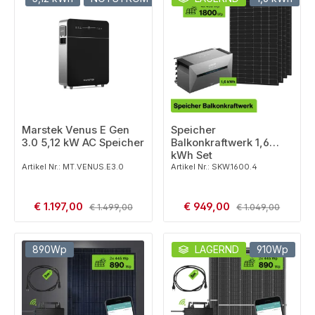
Marstek Venus E Gen
Speicher
3.0 5,12 kW AC Speicher
Balkonkraftwerk 1,6
kWh Set
Artikel Nr.: MT.VENUS.E3.0
Artikel Nr.: SKW.1600.4
Verkaufspreis:
Verkaufspreis:
€ 1.197,00
Regulärer Preis:
€ 949,00
Regulärer Preis:
€ 1.499,00
€ 1.049,00
890Wp
LAGERND
910Wp