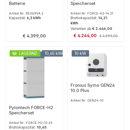
Batterie
Speicherset
Artikel Nr.: RESERVA.2
Artikel Nr.: FORCE-H2-14.21
Kapazität:
6,3 kWh
Bruttokapazität:
14,21
kWh
Varianten ab
€ 2.446,00
Verkaufspreis:
Regulärer Preis:
€ 4.244,00
Regulärer Preis:
€ 4.399,00
€ 4.999,00
LAGERND
10,65 kWh
SET
10 kW
Fronius Symo GEN24
10.0 Plus
Artikel Nr.: GEN24-10
Pylontech FORCE-H2
Speicherset
Artikel Nr.: FORCE-H2-10.65
Bruttokapazität:
10,65