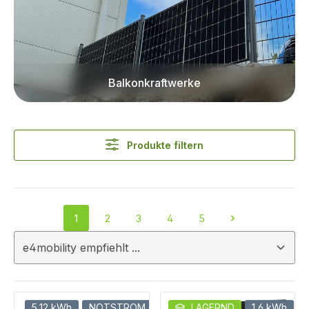
Balkonkraftwerke
Produkte filtern
1
2
3
4
5
Seite
Seite
Seite
Seite
Seite
5,12 kWh
NOTSTROM
LAGERND
1,6 kWh