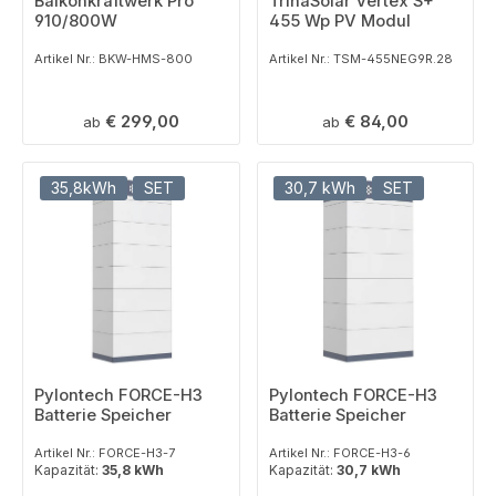
Balkonkraftwerk Pro
TrinaSolar Vertex S+
910/800W
455 Wp PV Modul
Artikel Nr.: BKW-HMS-800
Artikel Nr.: TSM-455NEG9R.28
Regulärer Preis:
Regulärer Preis:
€ 299,00
€ 84,00
ab
ab
35,8kWh
SET
30,7 kWh
SET
Pylontech FORCE-H3
Pylontech FORCE-H3
Batterie Speicher
Batterie Speicher
Artikel Nr.: FORCE-H3-7
Artikel Nr.: FORCE-H3-6
Kapazität:
35,8 kWh
Kapazität:
30,7 kWh