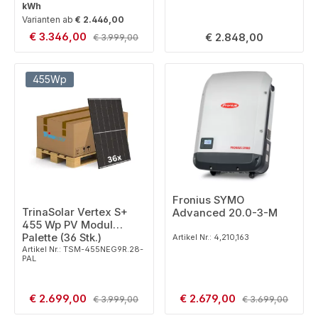
kWh
Varianten ab
€ 2.446,00
Verkaufspreis:
€ 3.346,00
Regulärer Preis:
Regulärer Preis:
€ 2.848,00
€ 3.999,00
455Wp
Fronius SYMO
TrinaSolar Vertex S+
Advanced 20.0-3-M
455 Wp PV Modul
Palette (36 Stk.)
Artikel Nr.: 4,210,163
Artikel Nr.: TSM-455NEG9R.28-
PAL
Verkaufspreis:
Verkaufspreis:
€ 2.699,00
Regulärer Preis:
€ 2.679,00
Regulärer Preis:
€ 3.999,00
€ 3.699,00