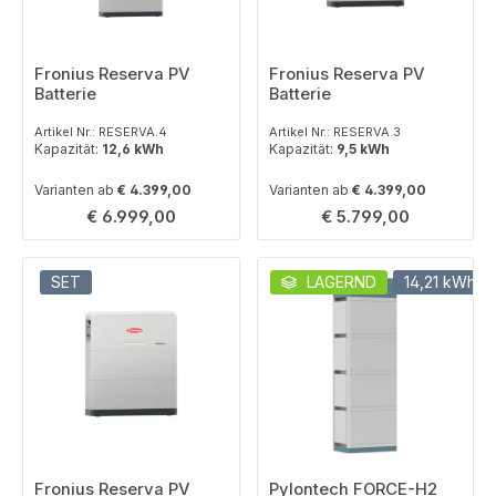
Fronius Reserva PV
Fronius Reserva PV
Batterie
Batterie
Artikel Nr.: RESERVA.4
Artikel Nr.: RESERVA.3
Kapazität:
12,6 kWh
Kapazität:
9,5 kWh
Varianten ab
€ 4.399,00
Varianten ab
€ 4.399,00
Regulärer Preis:
Regulärer Preis:
€ 6.999,00
€ 5.799,00
SET
LAGERND
14,21 kWh
Fronius Reserva PV
Pylontech FORCE-H2