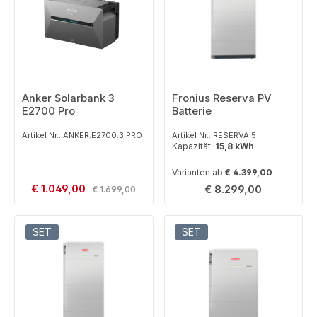
Anker Solarbank 3
Fronius Reserva PV
E2700 Pro
Batterie
Artikel Nr.: ANKER.E2700.3.PRO
Artikel Nr.: RESERVA.5
Kapazität:
15,8 kWh
Varianten ab
€ 4.399,00
Verkaufspreis:
€ 1.049,00
Regulärer Preis:
Regulärer Preis:
€ 8.299,00
€ 1.699,00
SET
SET