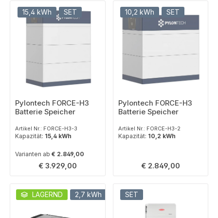
15,4 kWh
SET
10,2 kWh
SET
Pylontech FORCE-H3
Pylontech FORCE-H3
Batterie Speicher
Batterie Speicher
Artikel Nr.: FORCE-H3-3
Artikel Nr.: FORCE-H3-2
Kapazität:
15,4 kWh
Kapazität:
10,2 kWh
Varianten ab
€ 2.849,00
Regulärer Preis:
Regulärer Preis:
€ 3.929,00
€ 2.849,00
LAGERND
2,7 kWh
SET