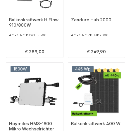
Balkonkraftwerk HiFlow
Zendure Hub 2000
910/800W
Artikel Nr.: BKW.HIF800
Artikel Nr.: ZDHUB2000
Regulärer Preis:
Regulärer Preis:
€ 289,00
€ 249,90
1800W
445 Wp
Durchschnittliche B
Hoymiles HMS-1800
Balkonkraftwerk 400 W
Mikro Wechselrichter