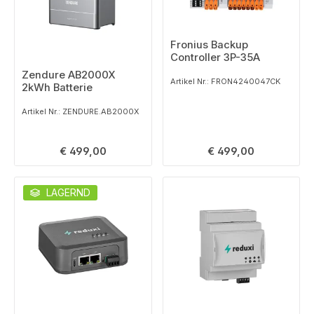
Fronius Backup
Controller 3P-35A
Zendure AB2000X
Artikel Nr.: FRON4240047CK
2kWh Batterie
Artikel Nr.: ZENDURE.AB2000X
Regulärer Preis:
Regulärer Preis:
€ 499,00
€ 499,00
LAGERND