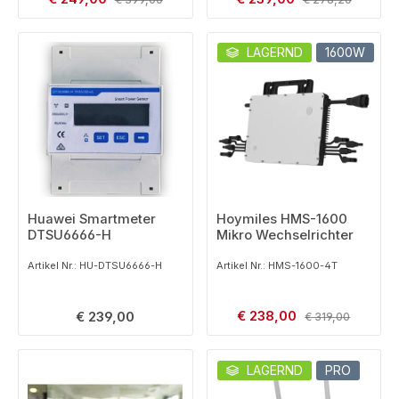
LAGERND
1600W
Huawei Smartmeter
Hoymiles HMS-1600
DTSU6666-H
Mikro Wechselrichter
Artikel Nr.: HU-DTSU6666-H
Artikel Nr.: HMS-1600-4T
Verkaufspreis:
Regulärer Preis:
€ 238,00
Regulärer Preis:
€ 239,00
€ 319,00
LAGERND
PRO