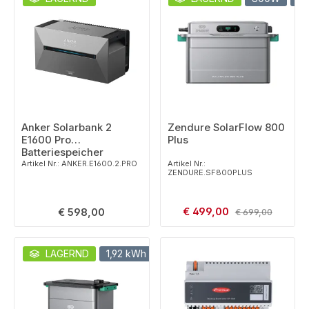
Anker Solarbank 2
Zendure SolarFlow 800
E1600 Pro
Plus
Batteriespeicher
Artikel Nr.: ANKER.E1600.2.PRO
Artikel Nr.:
ZENDURE.SF800PLUS
Verkaufspreis:
Regulärer Preis:
€ 499,00
Regulärer Preis:
€ 598,00
€ 699,00
LAGERND
1,92 kWh