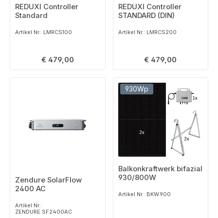
REDUXI Controller
REDUXI Controller
Standard
STANDARD (DIN)
Artikel Nr.: LMRCS100
Artikel Nr.: LMRCS200
Regulärer Preis:
Regulärer Preis:
€ 479,00
€ 479,00
930Wp
Balkonkraftwerk bifazial
930/800W
Zendure SolarFlow
2400 AC
Artikel Nr.: BKW.900
Artikel Nr.:
ZENDURE.SF2400AC