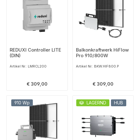
REDUXI Controller LITE
Balkonkraftwerk HiFlow
(DIN)
Pro 910/800W
Artikel Nr.: LMRCL200
Artikel Nr.: BKW.HIF800.P
Regulärer Preis:
Regulärer Preis:
€ 309,00
€ 309,00
910 Wp
LAGERND
HUB