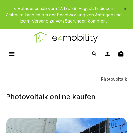
Zum Hauptinhalt springen
☀️ Betriebsurlaub vom 17. bis 28. August: In diesem
Zeitraum kann es bei der Beantwortung von Anfragen und
beim Versand zu Verzögerungen kommen.
Waren
Photovoltaik
Photovoltaik online kaufen
Kategoriegalerie überspringen