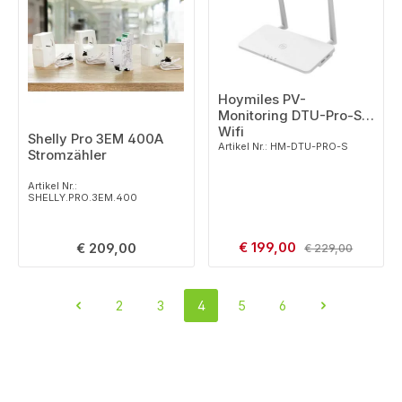
Hoymiles PV-
Monitoring DTU-Pro-S
Wifi
Shelly Pro 3EM 400A
Artikel Nr.: HM-DTU-PRO-S
Stromzähler
Artikel Nr.:
SHELLY.PRO.3EM.400
Verkaufspreis:
Regulärer Preis:
€ 199,00
Regulärer Preis:
€ 209,00
€ 229,00
2
3
4
5
6
Seite
Seite
Seite
Seite
Seite