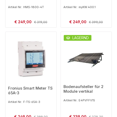
Artikel Nr.: HMS-1800-4T
Artikel Nr.: myKW.400.1
Verkaufspreis:
Verkaufspreis:
€ 249,00
Regulärer Preis:
€ 249,00
Regulärer Preis:
€ 319,00
€ 399,00
LAGERND
Bodenaufsteller für 2
Fronius Smart Meter TS
Module vertikal
65A-3
Artikel Nr.: E4PVFFV15
Artikel Nr.: F-TS-65A-3
Verkaufspreis:
Verkaufspreis:
€ 249,00
Regulärer Preis:
€ 239,00
Regulärer Preis:
€ 399,00
€ 278,20