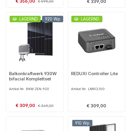
Verkaufspreis:
€ 356,00
Regulärer Preis:
Regulärer Preis:
€ 339,00
€ 599,00
LAGERND
920 Wp
LAGERND
Balkonkraftwerk 930W
REDUXI Controller Lite
bifacial Komplettset
Artikel Nr.: BKW-ZEN-920
Artikel Nr.: LMRCL100
Verkaufspreis:
€ 309,00
Regulärer Preis:
Regulärer Preis:
€ 309,00
€ 349,00
910 Wp